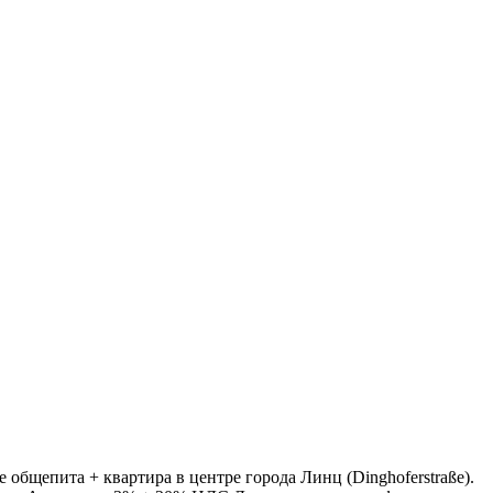
бщепита + квартира в центре города Линц (Dinghoferstraße).