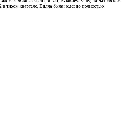
ядом с Эвиан-ле-Бен (Эвьян, Evian-les-Bains) на Женевском
2 в тихом квартале. Вилла была недавно полностью