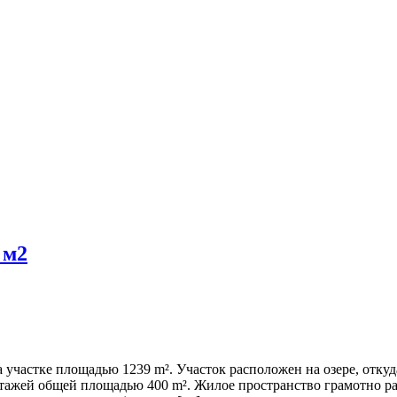
 м2
 участке площадью 1239 m². Участок расположен на озере, отк
этажей общей площадью 400 m². Жилое пространство грамотно ра