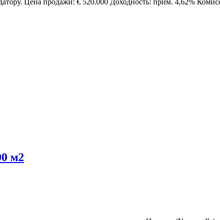
датору. Цена продажи: € 520.000 Доходность: прим. 4,62% Ком
00 м2