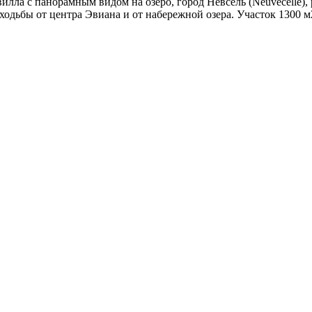
ла с панорамным видом на озеро, город Невсель (Neuvecelle), р
ходьбы от центра Эвиана и от набережной озера. Участок 1300 м