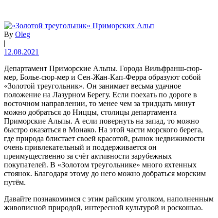
By
Oleg
|
12.08.2021
Департамент Приморские Альпы. Города Вильфранш-сюр-
мер, Болье-сюр-мер и Сен-Жан-Кап-Ферра образуют собой
«Золотой треугольник». Он занимает весьма удачное
положение на Лазурном Берегу. Если поехать по дороге в
восточном направлении, то менее чем за тридцать минут
можно добраться до Ниццы, столицы департамента
Приморские Альпы. А если повернуть на запад, то можно
быстро оказаться в Монако. На этой части морского берега,
где природа блистает своей красотой, рынок недвижимости
очень привлекательный и поддерживается он
преимущественно за счёт активности зарубежных
покупателей. В «Золотом треугольнике» много яхтенных
стоянок. Благодаря этому до него можно добраться морским
путём.
Давайте познакомимся с этим райским уголком, наполненным
живописной природой, интересной культурой и роскошью.