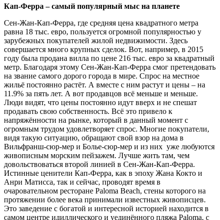
Кап-Ферра – самый популярный мыс на планете
Сен-Жан-Кап-Ферра, где средняя цена квадратного метра
равна 18 тыс. евро, пользуется огромной популярностью у
зарубежных покупателей жилой недвижимости. Здесь
совершается много крупных сделок. Вот, например, в 2015
году была продана вилла по цене 216 тыс. евро за квадратный
метр. Благодаря этому Сен-Жан-Кап-Ферра смог претендовать
на звание самого дорого города в мире. Спрос на местное
жильё постоянно растёт. А вместе с ним растут и цены – на
11.9% за пять лет. А вот продавцов всё меньше и меньше.
Люди видят, что цены постоянно идут вверх и не спешат
продавать свою собственность. Всё это привело к
напряжённости на рынке, который в данный момент с
огромным трудом удовлетворяет спрос. Многие покупатели,
видя такую ситуацию, обращают свой взор на дома в
Вильфранш-сюр-мер и Болье-сюр-мер и из них уже любуются
живописным морским пейзажем. Лучше жить там, чем
довольствоваться второй линией в Сен-Жан-Кап-Ферра.
Истинные ценители Кап-Ферра, как в эпоху Жана Кокто и
Анри Матисса, так и сейчас, проводят время в
очаровательном ресторане Paloma Beach, стены которого на
протяжении более века принимали известных живописцев.
Это заведение с богатой и интересной историей находится в
самом центре идиллического и уединённого пляжа Paloma, с