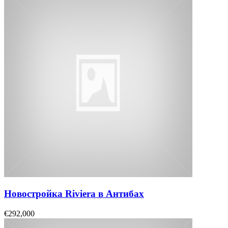
Новостройка Riviera в Антибах
€292,000