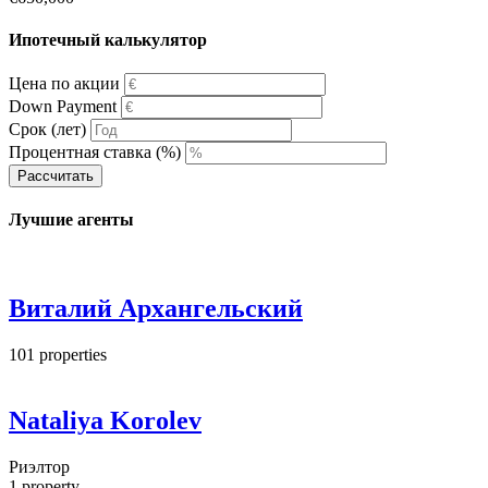
Ипотечный калькулятор
Цена по акции
Down Payment
Срок (лет)
Процентная ставка (%)
Рассчитать
Лучшие агенты
Виталий Архангельский
101
properties
Nataliya Korolev
Риэлтор
1
property