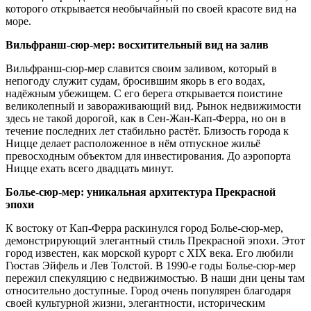
которого открывается необычайный по своей красоте вид на
море.
Вильфранш-сюр-мер: восхитительный вид на залив
Вильфранш-сюр-мер славится своим заливом, который в
непогоду служит судам, бросившим якорь в его водах,
надёжным убежищем. С его берега открывается поистине
великолепный и завораживающий вид. Рынок недвижимости
здесь не такой дорогой, как в Сен-Жан-Кап-Ферра, но он в
течение последних лет стабильно растёт. Близость города к
Ницце делает расположенное в нём отпускное жильё
превосходным объектом для инвестирования. До аэропорта
Ницце ехать всего двадцать минут.
Болье-сюр-мер: уникальная архитектура Прекрасной
эпохи
К востоку от Кап-Ферра раскинулся город Болье-сюр-мер,
демонстрирующий элегантный стиль Прекрасной эпохи. Этот
город известен, как морской курорт с XIX века. Его любили
Гюстав Эйфель и Лев Толстой. В 1990-е годы Болье-сюр-мер
пережил спекуляцию с недвижимостью. В наши дни цены там
относительно доступные. Город очень популярен благодаря
своей культурной жизни, элегантности, историческим