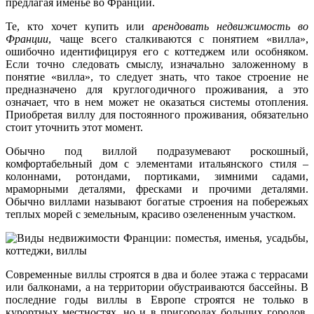
предлагая именье во Франции.
Те, кто хочет купить или
арендовать недвижимость во
Франции
, чаще всего сталкиваются с понятием «вилла»,
ошибочно идентифицируя его с коттеджем или особняком.
Если точно следовать смыслу, изначально заложенному в
понятие «вилла», то следует знать, что такое строение не
предназначено для круглогодичного проживания, а это
означает, что в нем может не оказаться системы отопления.
Приобретая виллу для постоянного проживания, обязательно
стоит уточнить этот момент.
Обычно под виллой подразумевают роскошный,
комфортабельный дом с элементами итальянского стиля –
колоннами, ротондами, портиками, зимними садами,
мраморными деталями, фресками и прочими деталями.
Обычно виллами называют богатые строения на побережьях
теплых морей с земельным, красиво озелененным участком.
Современные виллы строятся в два и более этажа с террасами
или балконами, а на территории обустраиваются бассейны. В
последние годы виллы в Европе строятся не только в
курортных местностях, но и в пригородах больших городов.