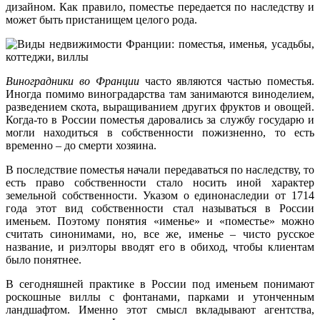
дизайном. Как правило, поместье передается по наследству и
может быть пристанищем целого рода.
Виноградники во Франции
часто являются частью поместья.
Иногда помимо виноградарства там занимаются виноделием,
разведением скота, выращиванием других фруктов и овощей.
Когда-то в России поместья даровались за службу государю и
могли находиться в собственности пожизненно, то есть
временно – до смерти хозяина.
В последствие поместья начали передаваться по наследству, то
есть право собственности стало носить иной характер
земельной собственности. Указом о единонаследии от 1714
года этот вид собственности стал называться в России
именьем. Поэтому понятия «именье» и «поместье» можно
считать синонимами, но, все же, именье – чисто русское
название, и риэлторы вводят его в обиход, чтобы клиентам
было понятнее.
В сегодняшней практике в России под именьем понимают
роскошные виллы с фонтанами, парками и утонченным
ландшафтом. Именно этот смысл вкладывают агентства,