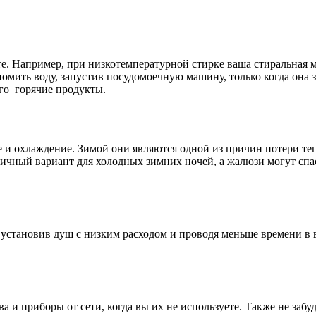
. Например, при низкотемпературной стирке ваша стиральная м
номить воду, запустив посудомоечную машину, только когда она
его горячие продукты.
е и охлаждение. Зимой они являются одной из причин потери теп
ичный вариант для холодных зимних ночей, а жалюзи могут спа
, установив душ с низким расходом и проводя меньше времени в
а и приборы от сети, когда вы их не используете. Также не забу