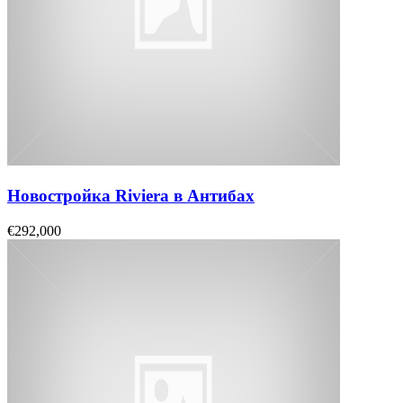
Новостройка Riviera в Антибах
€292,000