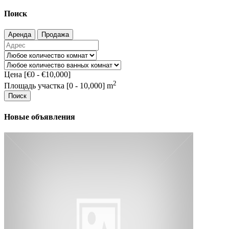
Поиск
Аренда
Продажа
Цена [
€0
-
€10,000
]
2
Площадь участка [
0
-
10,000
] m
Поиск
Новые объявления