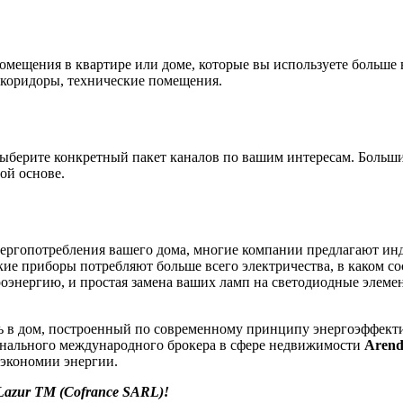
помещения в квартире или доме, которые вы используете больше 
и коридоры, технические помещения.
выберите конкретный пакет каналов по вашим интересам. Боль
ой основе.
энергопотребления вашего дома, многие компании предлагают и
кие приборы потребляют больше всего электричества, в каком со
троэнергию, и простая замена ваших ламп на светодиодные элеме
ь в дом, построенный по современному принципу энергоэффект
онального международного брокера в сфере недвижимости
Arend
 экономии энергии.
Lazur
TM
(
Cofrance
SARL
)!