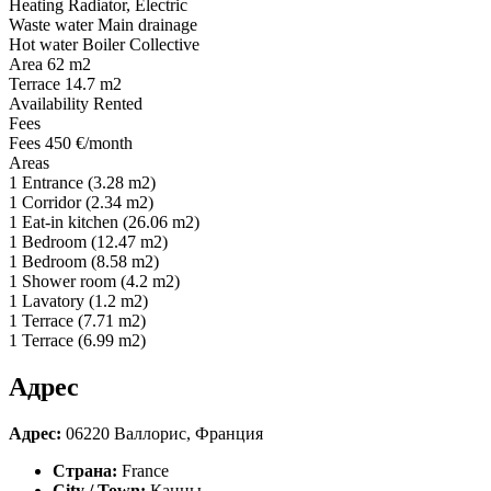
Heating Radiator, Electric
Waste water Main drainage
Hot water Boiler Collective
Area 62 m2
Terrace 14.7 m2
Availability Rented
Fees
Fees 450 €/month
Areas
1 Entrance (3.28 m2)
1 Corridor (2.34 m2)
1 Eat-in kitchen (26.06 m2)
1 Bedroom (12.47 m2)
1 Bedroom (8.58 m2)
1 Shower room (4.2 m2)
1 Lavatory (1.2 m2)
1 Terrace (7.71 m2)
1 Terrace (6.99 m2)
Адрес
Адрес:
06220 Валлорис, Франция
Страна:
France
City / Town:
Канны