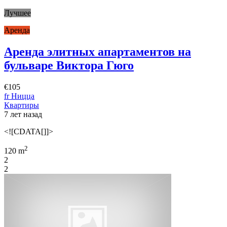
Лучшее
Аренда
Аренда элитных апартаментов на
бульваре Виктора Гюго
€105
fr Ницца
Квартиры
7 лет назад
<![CDATA[]]>
2
120 m
2
2