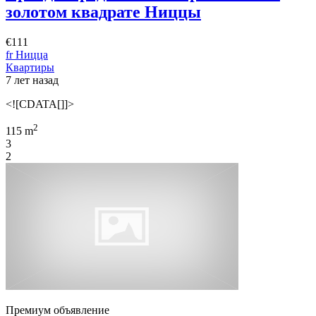
золотом квадрате Ниццы
€111
fr Ницца
Квартиры
7 лет назад
<![CDATA[]]>
2
115 m
3
2
Премиум объявление