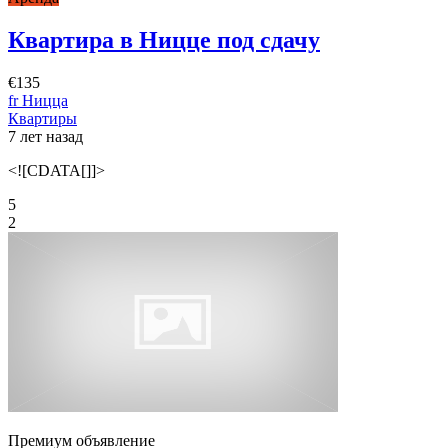
Квартира в Ницце под сдачу
€135
fr Ницца
Квартиры
7 лет назад
<![CDATA[]]>
5
2
Премиум объявление