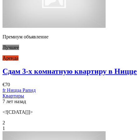
Премиум объявление
Лучшее
Аренда
Сдам 3-х комнатную квартиру в Ницце
€70
fr Ницца Рапид
Квартиры
7 лет назад
<![CDATA[]]>
2
1