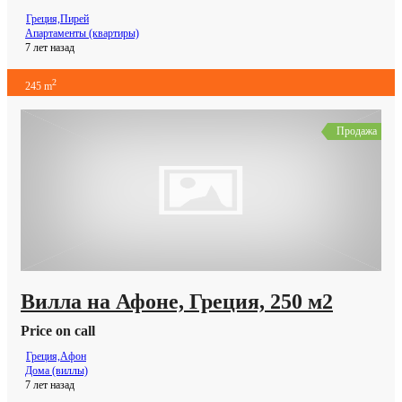
Греция,Пирей
Апартаменты (квартиры)
7 лет назад
2
245 m
Продажа
Вилла на Афоне, Греция, 250 м2
Price on call
Греция,Афон
Дома (виллы)
7 лет назад