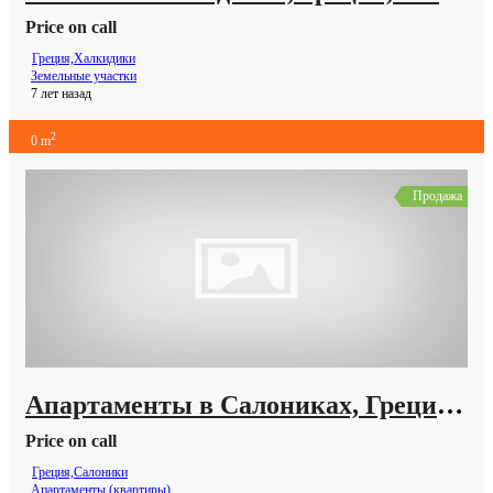
Price on call
Греция,Халкидики
Земельные участки
7 лет назад
2
0 m
Продажа
Апартаменты в Салониках, Греция, 82 м2
Price on call
Греция,Салоники
Апартаменты (квартиры)