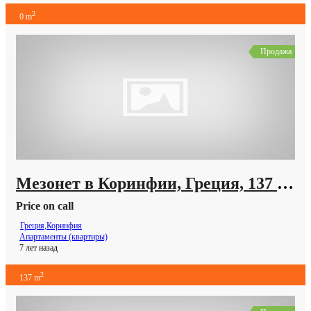
2
0 m
Продажа
Мезонет в Коринфии, Греция, 137 м2
Price on call
Греция,Коринфия
Апартаменты (квартиры)
7 лет назад
2
137 m