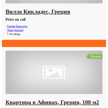
Вилла Кикладес, Греция
Price on call
Греция,Кикладес
Дома (виллы)
7 лет назад
Продажа
Квартира в Афинах, Греция, 108 м2