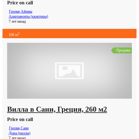
Price on call
Греция,Афины
Апартаменты (квартиры)
7 лет назад
2
108 m
Продажа
Вилла в Сани, Греция, 260 м2
Price on call
Греция,Сани
Дома (виллы)
7 лет назад