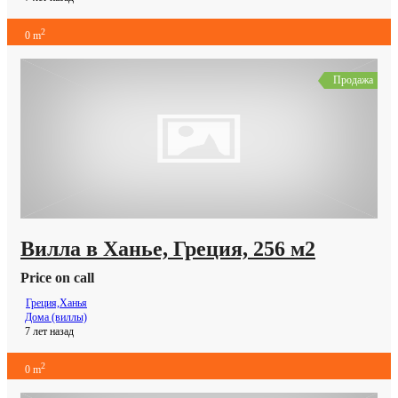
2
0 m
Продажа
Вилла в Ханье, Греция, 256 м2
Price on call
Греция,Ханья
Дома (виллы)
7 лет назад
2
0 m