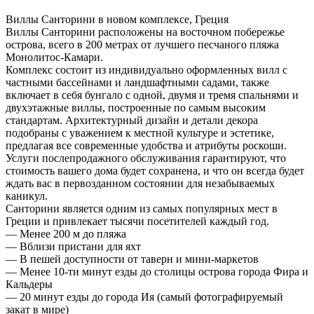
Виллы Санторини в новом комплексе, Греция
Виллы Санторини расположены на восточном побережье
острова, всего в 200 метрах от лучшего песчаного пляжа
Монолитос-Камари.
Комплекс состоит из индивидуально оформленных вилл с
частными бассейнами и ландшафтными садами, также
включает в себя бунгало с одной, двумя и тремя спальнями и
двухэтажные виллы, построенные по самым высоким
стандартам. Архитектурный дизайн и детали декора
подобраны с уважением к местной культуре и эстетике,
предлагая все современные удобства и атрибуты роскоши.
Услуги послепродажного обслуживания гарантируют, что
стоимость вашего дома будет сохранена, и что он всегда будет
ждать вас в первозданном состоянии для незабываемых
каникул.
Санторини является одним из самых популярных мест в
Греции и привлекает тысячи посетителей каждый год.
— Менее 200 м до пляжа
— Вблизи пристани для яхт
— В пешей доступности от таверн и мини-маркетов
— Менее 10-ти минут езды до столицы острова города Фира и
Кальдеры
— 20 минут езды до города Ия (самый фотографируемый
закат в мире)