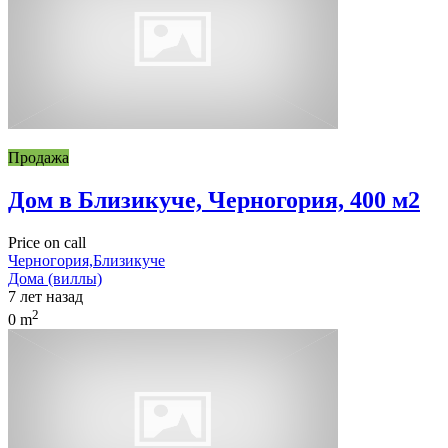
Продажа
Дом в Близикуче, Черногория, 400 м2
Price on call
Черногория,Близикуче
Дома (виллы)
7 лет назад
2
0 m