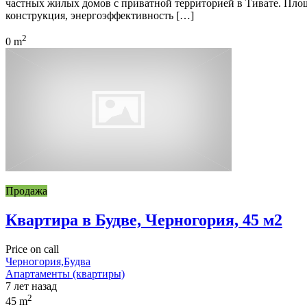
частных жилых домов с приватной территорией в Тивате. Площа
конструкция, энергоэффективность […]
2
0 m
Продажа
Квартира в Будве, Черногория, 45 м2
Price on call
Черногория,Будва
Апартаменты (квартиры)
7 лет назад
2
45 m