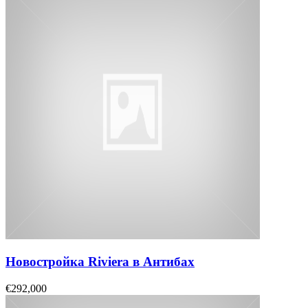
Новостройка Riviera в Антибах
€292,000