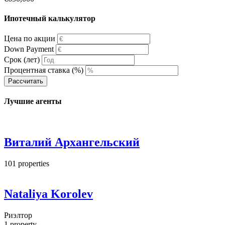
Ипотечный калькулятор
Цена по акции
Down Payment
Срок (лет)
Процентная ставка (%)
Рассчитать
Лучшие агенты
Виталий Архангельский
101
properties
Nataliya Korolev
Риэлтор
1
property