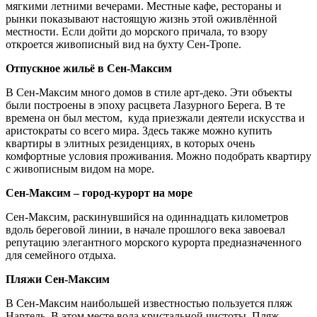
мягкими летними вечерами. Местные кафе, рестораны и
рынки показывают настоящую жизнь этой оживлённой
местности. Если дойти до морского причала, то взору
откроется живописный вид на бухту Сен-Тропе.
Отпускное жильё в Сен-Максим
В Сен-Максим много домов в стиле арт-деко. Эти объекты
были построены в эпоху расцвета Лазурного Берега. В те
времена он был местом, куда приезжали деятели искусства и
аристократы со всего мира. Здесь также можно купить
квартиры в элитных резиденциях, в которых очень
комфортные условия проживания. Можно подобрать квартиру
с живописным видом на море.
Сен-Максим – город-курорт на море
Сен-Максим, раскинувшийся на одиннадцать километров
вдоль береговой линии, в начале прошлого века завоевал
репутацию элегантного морского курорта предназначенного
для семейного отдыха.
Пляжи Сен-Максим
В Сен-Максим наибольшей известностью пользуется пляж
Нартель. В этом месте вода кристальной чистоты. Пляж