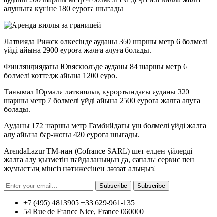
алушыға күніне 180 еуроға шығады
Латвияда Рижск өлкесінде ауданы 360 шаршы метр 6 бөлмелі
үйді айына 2900 еуроға жалға алуға болады.
Финляндиядағы Ювяскюльде ауданы 84 шаршы метр 6
бөлмелі коттедж айына 1200 еуро.
Танымал Юрмала латвиялық курортындағы ауданы 320
шаршы метр 7 бөлмелі үйді айына 2500 еуроға жалға алуға
болады.
Ауданы 172 шаршы метр Гамбийдағы үш бөлмелі үйді жалға
алу айына бар-жоғы 420 еуроға шығады.
ArendaLazur TM-нан (Cofrance SARL) шет елден үйлерді
жалға алу қызметін пайдаланыңыз да, сапалы сервис пен
жұмыстың мінсіз нәтижесінен ләззат алыңыз!
Subscribe
Subscribe
+7 (495) 4813905 +33 629-961-135
54 Rue de France Nice, France 060000