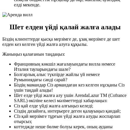
елді мекенде.
Шет елден үйді қалай жалға алады
Біздің клиенттерде қысқа мерзімге де, ұзақ мерзімге де шет
елден кез келген үйді жалға алуға құқылы.
Жаныңыз қалағанын таңдаңыз:
Францияның көкшіл жағалауындағы вилла немесе
Италия тауларындағы шале?
Болгарлық алыс түкпірде жайлы үй немесе
Румыниядағы сәнді сарай?
Біздің мамандар Сіз армандаған кез келген нұсқаны Сіз
үшін таңдай алады!
Шет елде үйді жалға алу үшін ArendaLazur TM (Cofrance
SARL) өкіліне келесі мәліметтерді хабарлаңыз:
Сіз қай елде үйді жалға алғыңыз келеді;
Сіздің дизайнға, интерьерге деген қалауыңыз қандай;
СІз қай мерзімге тұрғын үйді жалға алуды жоспарлап
отырсыз;
коттеджде неше бөлме болуы керек, оның ауданы