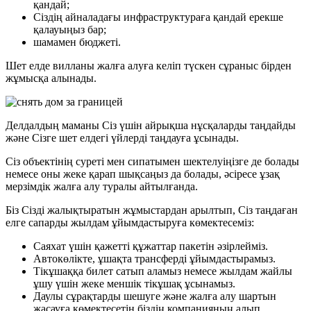
қандай;
Сіздің айналадағы инфраструктураға қандай ерекше
қалауыңыз бар;
шамамен бюджеті.
Шет елде вилланы жалға алуға келіп түскен сұраныс бірден
жұмысқа алынады.
Делдалдың маманы Сіз үшін айрықша нұсқаларды таңдайды
және Сізге шет елдегі үйлерді таңдауға ұсынады.
Сіз объектінің суреті мен сипатымен шектелуіңізге де болады
немесе оны жеке қарап шықсаңыз да болады, әсіресе ұзақ
мерзімдік жалға алу туралы айтылғанда.
Біз Сізді жалықтыратын жұмыстардан арылтып, Сіз таңдаған
елге сапарды жылдам ұйымдастыруға көмектесеміз:
Саяхат үшін қажетті құжаттар пакетін әзірлейміз.
Автокөлікте, ұшақта трансферді ұйымдастырамыз.
Тікұшаққа билет сатып аламыз немесе жылдам жайлы
ұшу үшін жеке меншік тікұшақ ұсынамыз.
Даулы сұрақтарды шешуге және жалға алу шартын
жасауға көмектесетін біздің компанияның алып