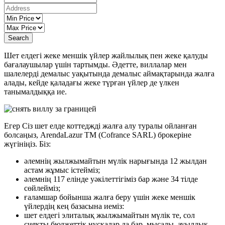
Search
Шет елдегі жеке меншік үйлер жайлылық пен жеке қалуды
бағалаушылар үшін тартымды. Әдетте, виллалар мен
шалелерді демалыс уақытында демалыс аймақтарында жалға
алады, кейде қаладағы жеке түрған үйлер де үлкен
танымалдыққа ие.
Егер Сіз шет елде коттеджді жалға алу туралы ойланған
болсаңыз, ArendaLazur TM (Cofrance SARL) брокеріне
жүгініңіз. Біз:
әлемнің жылжымайтын мүлік нарығында 12 жылдан
астам жұмыс істейміз;
әлемнің 117 елінде уәкілеттігіміз бар және 34 тілде
сөйлейміз;
ғаламшар бойынша жалға беру үшін жеке меншік
үйлердің кең базасына иеміз:
шет елдегі элиталық жылжымайтын мүлік те, сол
сияқты бюджеттік нұсқалар да бар, мысалы, ауылдық