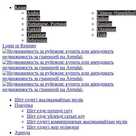
Қазақ
Arabic
Chinese (Simplified
French
Italian
Portuguese, Portugal
Russian
Turkish
Ukrainian
Georgian
Tajik
Belarusian
Login or Register
Шет елдегі жылжымайтын мүлік
Покупка
Шет елде пәтерді сату
Шет елде үйлерді сатып алу
Шет елдегі коммерциялық жылжымайтын мүлік
Шет елдегі жер телімдері
Аренда