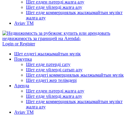
Шет елден пәтерді жалға алу
Шет елде үйлерді жалға алу
Шет елде коммерциялық жылжымайтын мүлікт
жалға алу
Aviav TM
Login or Register
Шет елдегі жылжымайтын мүлік
Покупка
Шет елде пәтерді сату
Шет елде үйлерді сатып алу
Шет елдегі коммерциялық жылжымайтын мүлік
Шет елдегі жер телімдері
Аренда
Шет елден пәтерді жалға алу
Шет елде үйлерді жалға алу
Шет елде коммерциялық жылжымайтын мүлікт
жалға алу
Aviav TM