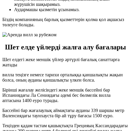
жүрушісін шақырамыз.
Аудармашы қызметін ұсынамыз.
Біздің компанияның барлық қызметтерін қолма қол ақшасыз
төлеуге болады.
Шет елде үйлерді жалға алу бағалары
Шет елдегі жеке меншік үйлер әртүрлі бағалық санаттарға
жатады
вилла теңізге немесе тарихи орталыққа қаншалықты жақын
болса, оның ауданы қаншалықты үлкен болса.
Бірінші жағалау желісіндегі жеке меншік бассейні бар
Испаниядағы Ла Сениядағы әдемі бес бөлмелік вилла
аптасына 1400 еуро турады.
Бассейні бар жағалаулық аймақтағы ауданы 339 шаршы метр
Валенсиядағы таунхауста бір ай тұру бағасы 1500 еуро.
Теңізден қадам тастам қашықтықта Грецияың Кассандарадағы
ауданы 200 шаршы метр 4 бөлмелі екі деңгейлі вилла жалға