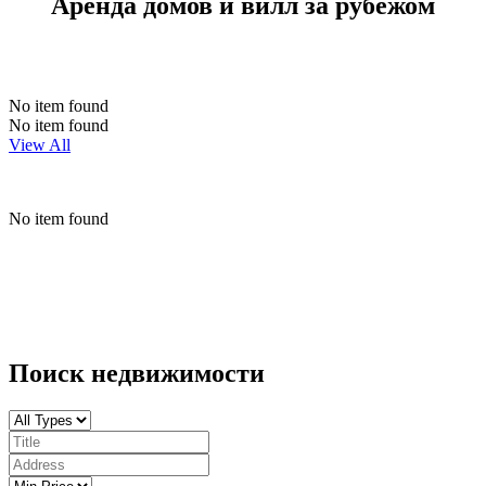
Аренда домов и вилл за рубежом
No item found
No item found
View All
No item found
Поиск недвижимости