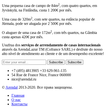
2
Uma pequena casa de campo de 84m
, com quatro quartos, em
Jyväskylä, na Finlândia, custa 1 200€ por mês.
2
Uma casa de 320m
, com sete quartos, na estância popular de
Jūrmala, pode ser alugada por 2 500€ por mês.
2
O aluguer de uma casa de 172m
, com três quartos, na Gâmbia
custa apenas 420€ por mês.
Usufrua dos
serviços de arrendamento de casas internacionais
através da ArendaLazur TM (Cofrance SARL) e desfrute do nosso
alto nível de atendimento ao cliente e de um desempenho excelente!
Subscribe
Subscribe
+7 (495) 4813905 +33 629-961-135
54 Rue de France Nice, France 060000
nice@arendal.ru
©
Arendal
2013-2020. Все права защищены.
Главная
О нас
Контакты