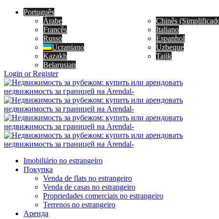
Português
Árabe
Chinês (Simplificad
Francês
Italiano
Russo
Espanhol
Ucraniano
Uzbeque
Kazakh
Tajik
Belarusian
Login or Register
Imobiliário no estrangeiro
Покупка
Venda de flats no estrangeiro
Venda de casas no estrangeiro
Propriedades comerciais no estrangeiro
Terrenos no estrangeiro
Аренда