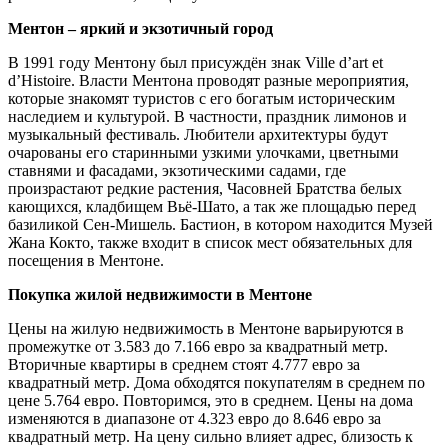
Ментон – яркий и экзотичный город
В 1991 году Ментону был присуждён знак Ville d’art et
d’Histoire. Власти Ментона проводят разные мероприятия,
которые знакомят туристов с его богатым историческим
наследием и культурой. В частности, праздник лимонов и
музыкальный фестиваль. Любители архитектуры будут
очарованы его старинными узкими улочками, цветными
ставнями и фасадами, экзотическими садами, где
произрастают редкие растения, Часовней Братства белых
кающихся, кладбищем Вьё-Шато, а так же площадью перед
базиликой Сен-Мишель. Бастион, в котором находится Музей
Жана Кокто, также входит в список мест обязательных для
посещения в Ментоне.
Покупка жилой недвижимости в Ментоне
Цены на жилую недвижимость в Ментоне варьируются в
промежутке от 3.583 до 7.166 евро за квадратный метр.
Вторичные квартиры в среднем стоят 4.777 евро за
квадратный метр. Дома обходятся покупателям в среднем по
цене 5.764 евро. Повторимся, это в среднем. Цены на дома
изменяются в диапазоне от 4.323 евро до 8.646 евро за
квадратный метр. На цену сильно влияет адрес, близость к