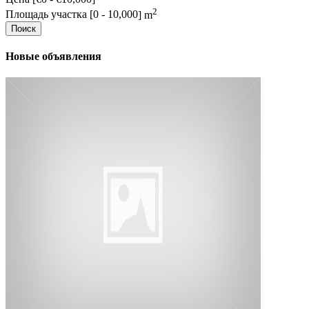
2
Площадь участка [
0
-
10,000
] m
Поиск
Новые объявления