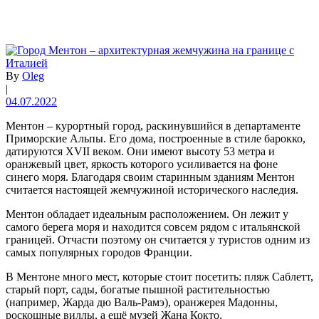
By
Oleg
|
04.07.2022
Ментон – курортный город, раскинувшийся в департаменте
Приморские Альпы. Его дома, построенные в стиле барокко,
датируются XVII веком. Они имеют высоту 53 метра и
оранжевый цвет, яркость которого усиливается на фоне
синего моря. Благодаря своим старинным зданиям Ментон
считается настоящей жемчужиной исторического наследия.
Ментон обладает идеальным расположением. Он лежит у
самого берега моря и находится совсем рядом с итальянской
границей. Отчасти поэтому он считается у туристов одним из
самых популярных городов Франции.
В Ментоне много мест, которые стоит посетить: пляж Саблетт,
старый порт, сады, богатые пышной растительностью
(например, Жарда дю Валь-Рамэ), оранжерея Мадонны,
роскошные виллы, а ещё музей Жана Кокто.