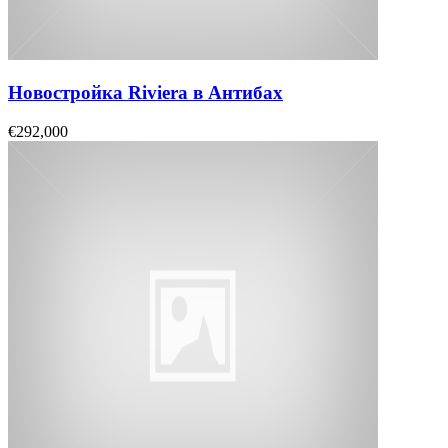
Новостройка Riviera в Антибах
€292,000