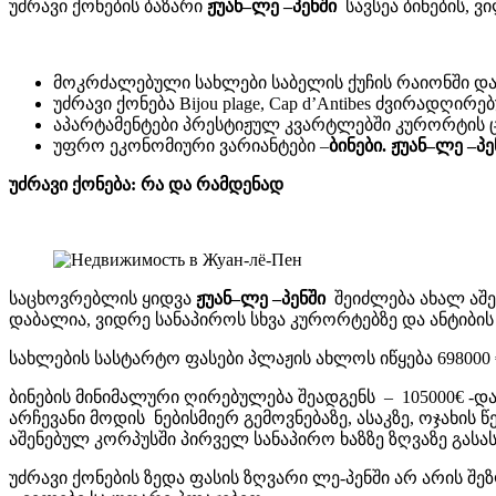
უძრავი ქონების ბაზარი
ჟუან
–
ლე
–
პენში
სავსეა ბინების, 
მოკრძალებული სახლები საბელის ქუჩის რაიონში და
უძრავი ქონება Bijou plage, Cap d’Antibes ძვირადღ
აპარტამენტები პრესტიჟულ კვარტლებში კურორტის 
უფრო ეკონომიური ვარიანტები –
ბინები
.
ჟუან
–
ლე
–
პე
უძრავი ქონება: რა და რამდენად
საცხოვრებლის ყიდვა
ჟუან
–
ლე
–
პენში
შეიძლება ახალ აშ
დაბალია, ვიდრე სანაპიროს სხვა კურორტებზე და ანტიბის 
სახლების სასტარტო ფასები პლაჟის ახლოს იწყება 698000 €
ბინების მინიმალური ღირებულება შეადგენს – 105000€ -და
არჩევანი მოდის ნებისმიერ გემოვნებაზე, ასაკზე, ოჯახის
აშენებულ კორპუსში პირველ სანაპირო ხაზზე ზღვაზე გას
უძრავი ქონების ზედა ფასის ზღვარი ლე-პენში არ არის შ