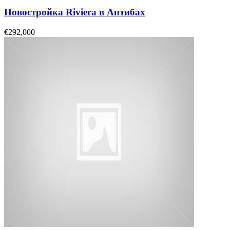
Новостройка Riviera в Антибах
€292,000