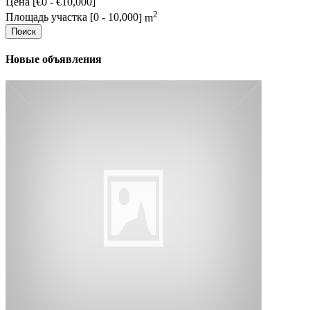
Цена [
€0
-
€10,000
]
2
Площадь участка [
0
-
10,000
] m
Поиск
Новые объявления