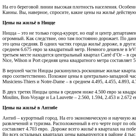
На его береговой линии высокая плотность населения. Особен
Канны. Вы, наверное, спросите, какие цены на жильё действую
Цены на жильё в Ницце
Ницца – это не только город-курорт, но ещё и центр департам
огромный. Как следствие, оно там постоянно дорожает. По да
это цена средняя. В одних частях города жильё дороже, в друг
среднем 6.675 евро за квадратный метр. Немного дешевле в leVi
третьем месте находится центральный квартал Carré d’Or – в сре
Nice, Wilson и Port средняя цена квадратного метра составляет 5.
В верхней части Ниццы раскинулись роскошные жилые кварталы с
евро соответственно. Похожие цены в центрально-западной части 
Musiciens-Thiers и Notre-Dame – в среднем 4.495, 4.455, 4.893, 4
В двух третях Ниццы цены в среднем ниже 4.500 евро за квадра
Moulins, Bon-Voyage и La Lauvette – 2.560, 1.594, 2.453 и 2.672
Цены на жильё в Антибе
Антиб – курортный город. На его экономическую и научную жи
развлечений и туризма. Расположенный в его черте порт по о
составляет 4.703 евро. Дороже всего жильё в кварталах на поб
Во всех остальных кварталах цены варьируются в районе 4 тыс. е