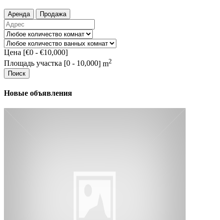
Аренда
Продажа
Цена [
€0
-
€10,000
]
2
Площадь участка [
0
-
10,000
] m
Поиск
Новые объявления