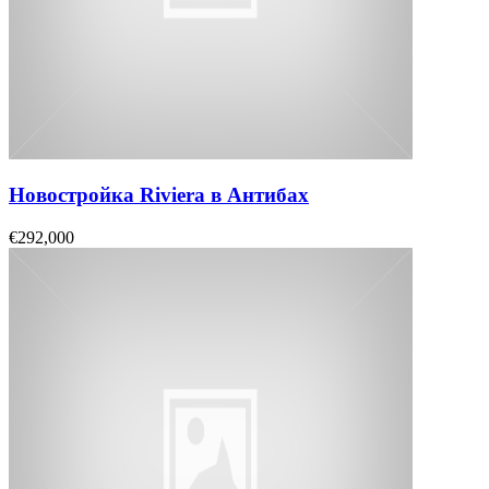
Новостройка Riviera в Антибах
€292,000