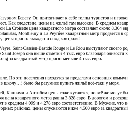
зурном Берегу. Он притягивает к себе толпы туристов и игроков
т. Как следствие, цены на жильё там высокие. В среднем квадр
й La Croisette цена квадратного метра составляет около 8.364 е
, Stanislas, Montfleury и La Peyrière квадратный метр продаётся в ср
е, цены просто выходят из-под контроля!
Veyre, Saint-Cassien-Bastide Rouge и Le Riou выступают своего 
е Saint-Joseph она выше отметки 4 тыс. евро благодаря близости к
amp-Long за квадратный метр просят меньше 4 тыс. евро.
шевле. Но эти поселения находятся за пределами основных комм
ь в школу…) было бы разумнее купить жильё всё-таки у моря.
, Каннами и Антибом цены тоже кусаются, но всё же могут быт
я цена квадратного метра равна 3.828 евро. В дорогом и роскош
 в среднем 4.099 и 4.278 евро соответственно. В Мужене, что н
в горных районах, цены опускаются ниже 4.500 евро за квадратны