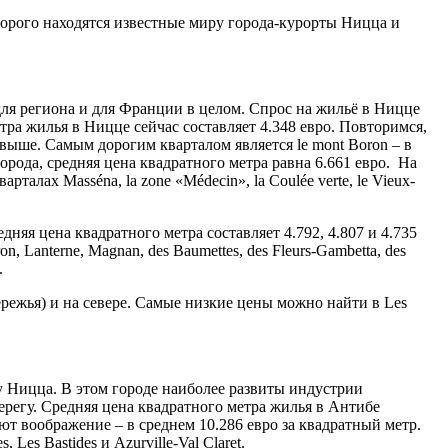
торого находятся известные миру города-курорты Ницца и
для региона и для Франции в целом. Спрос на жильё в Ницце
а жилья в Ницце сейчас составляет 4.348 евро. Повторимся,
ы выше. Самым дорогим кварталом является le mont Boron – в
города, средняя цена квадратного метра равна 6.661 евро. На
алах Masséna, la zone «Médecin», la Coulée verte, le Vieux-
няя цена квадратного метра составляет 4.792, 4.807 и 4.735
 Lanterne, Magnan, des Baumettes, des Fleurs-Gambetta, des
.
ережья) и на севере. Самые низкие цены можно найти в Les
у Ницца. В этом городе наиболее развиты индустрии
регу. Средняя цена квадратного метра жилья в Антибе
ют воображение – в среднем 10.286 евро за квадратный метр.
es Bastides и Azurville-Val Claret.