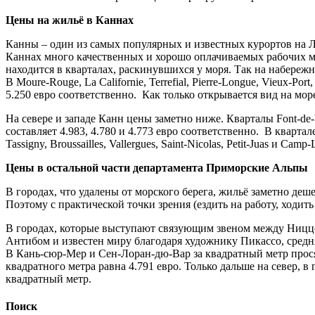
Цены на жильё в Каннах
Канны – один из самых популярных и известных курортов на Ла
Каннах много качественных и хорошо оплачиваемых рабочих мес
находится в кварталах, раскинувшихся у моря. Так на набережно
В Moure-Rouge, La Californie, Terrefial, Pierre-Longue, Vieux-Port
5.250 евро соответственно. Как только открывается вид на мор
На севере и западе Канн цены заметно ниже. Кварталы Font-de-
составляет 4.983, 4.780 и 4.773 евро соответственно. В квартал
Tassigny, Broussailles, Vallergues, Saint-Nicolas, Petit-Juas и C
Цены в остальной части департамента Приморские Альпы
В городах, что удалены от морского берега, жильё заметно де
Поэтому с практической точки зрения (ездить на работу, ходит
В городах, которые выступают связующим звеном между Ниццей
Антибом и известен миру благодаря художнику Пикассо, средня
В Кань-сюр-Мер и Сен-Лоран-дю-Вар за квадратный метр просят
квадратного метра равна 4.791 евро. Только дальше на север, 
квадратный метр.
Поиск