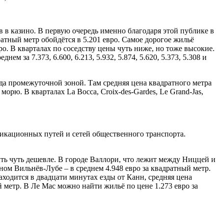
 в казино. В первую очередь именно благодаря этой публике в
атный метр обойдётся в 5.201 евро. Самое дорогое жильё
вро. В кварталах по соседству цены чуть ниже, но тоже высокие.
еднем за 7.373, 6.600, 6.213, 5.932, 5.874, 5.620, 5.373, 5.308 и
рода промежуточной зоной. Там средняя цена квадратного метра
 морю. В кварталах La Bocca, Croix-des-Gardes, Le Grand-Jas,
уникационных путей и сетей общественного транспорта.
ь чуть дешевле. В городе Валлори, что лежит между Ниццей и
ном Вильнёв-Лубе – в среднем 4.948 евро за квадратный метр.
аходится в двадцати минутах езды от Канн, средняя цена
й метр. В Ле Мас можно найти жильё по цене 1.273 евро за