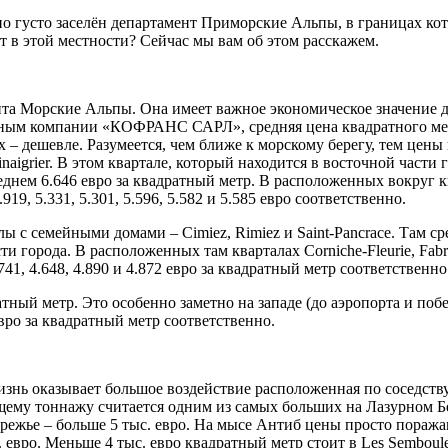
но густо заселён департамент Приморские Альпы, в границах ко
т в этой местности? Сейчас мы вам об этом расскажем.
ента Морские Альпы. Она имеет важное экономическое значение 
нным компании «КОФРАНС САРЛ», средняя цена квадратного метр
их – дешевле. Разумеется, чем ближе к морскому берегу, тем цен
naigrier. В этом квартале, который находится в восточной части 
днем 6.646 евро за квадратный метр. В расположенных вокруг кварт
919, 5.331, 5.301, 5.596, 5.582 и 5.585 евро соответственно.
 семейными домами – Cimiez, Rimiez и Saint-Pancrace. Там сред
города. В расположенных там кварталах Corniche-Fleurie, Fabron,
.741, 4.648, 4.890 и 4.872 евро за квадратный метр соответственно
тный метр. Это особенно заметно на западе (до аэропорта и поб
 евро за квадратный метр соответственно.
знь оказывает большое воздействие расположенная по соседств
бщему тоннажу считается одним из самых больших на Лазурном Бе
ережье – больше 5 тыс. евро. На мысе Антиб цены просто поража
вро. Меньше 4 тыс. евро квадратный метр стоит в Les Semboules, L