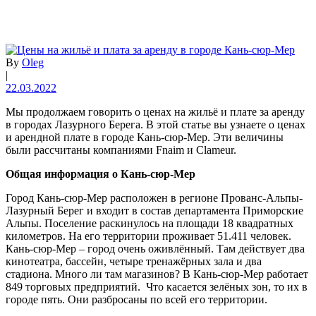
By
Oleg
|
22.03.2022
Мы продолжаем говорить о ценах на жильё и плате за аренду
в городах Лазурного Берега. В этой статье вы узнаете о ценах
и арендной плате в городе Кань-сюр-Мер. Эти величины
были рассчитаны компаниями Fnaim и Clameur.
Общая информация о Кань-сюр-Мер
Город Кань-сюр-Мер расположен в регионе Прованс-Альпы-
Лазурный Берег и входит в состав департамента Приморские
Альпы. Поселение раскинулось на площади 18 квадратных
километров. На его территории проживает 51.411 человек.
Кань-сюр-Мер – город очень оживлённый. Там действует два
кинотеатра, бассейн, четыре тренажёрных зала и два
стадиона. Много ли там магазинов? В Кань-сюр-Мер работает
849 торговых предприятий. Что касается зелёных зон, то их в
городе пять. Они разбросаны по всей его территории.