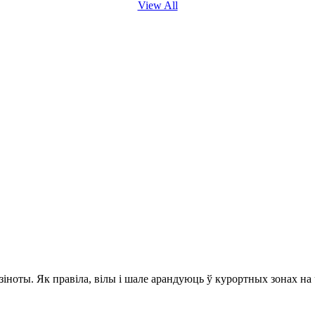
View All
ноты. Як правіла, вілы і шале арандуюць ў курортных зонах на