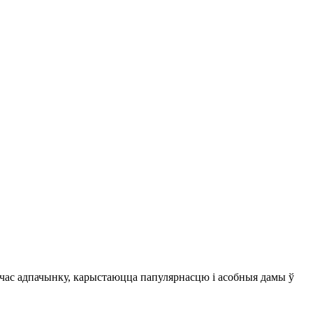
 час адпачынку, карыстаюцца папулярнасцю і асобныя дамы ў