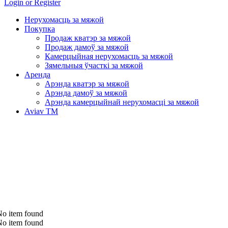
Login or Register
Нерухомасць за мяжой
Покупка
Продаж кватэр за мяжой
Продаж дамоў за мяжой
Камерцыйная нерухомасць за мяжой
Зямельныя ўчасткі за мяжой
Аренда
Арэнда кватэр за мяжой
Арэнда дамоў за мяжой
Арэнда камерцыйнай нерухомасці за мяжой
Aviav TM
No item found
No item found