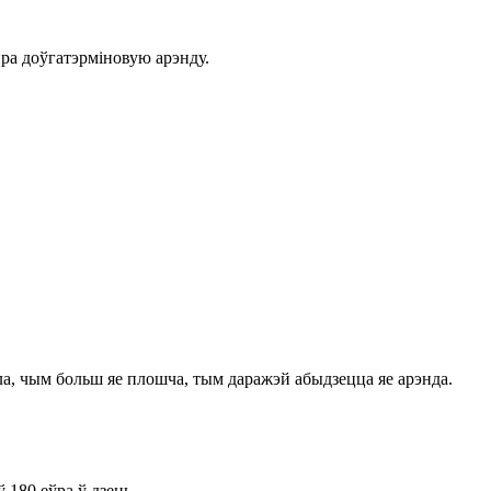
пра доўгатэрміновую арэнду.
ла, чым больш яе плошча, тым даражэй абыдзецца яе арэнда.
 180 еўра ў дзень.