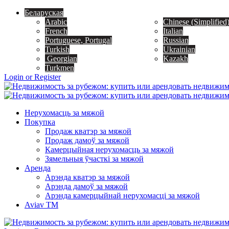
Беларуская
Arabic
Chinese (Simplified
French
Italian
Portuguese, Portugal
Russian
Turkish
Ukrainian
Georgian
Kazakh
Turkmen
Login or Register
Нерухомасць за мяжой
Покупка
Продаж кватэр за мяжой
Продаж дамоў за мяжой
Камерцыйная нерухомасць за мяжой
Зямельныя ўчасткі за мяжой
Аренда
Арэнда кватэр за мяжой
Арэнда дамоў за мяжой
Арэнда камерцыйнай нерухомасці за мяжой
Aviav TM