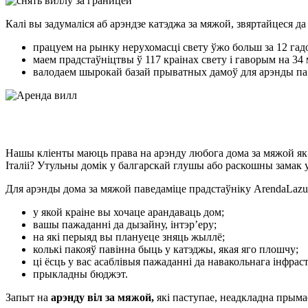
Калі вы задумаліся аб арэндзе катэджа за мяжой, звяртайцеся 
працуем на рынку нерухомасці свету ўжо больш за 12 гад
маем прадстаўніцтвы ў 117 краінах свету і гаворым на 34 
валодаем шырокай базай прыватных дамоў для арэнды па
Нашы кліенты маюць права на арэнду любога дома за мяжой як н
Італіі? Утульны домік у балгарскай глушы або раскошны замак 
Для арэнды дома за мяжой паведаміце прадстаўніку ArendaLaz
у якой краіне вы хочаце арандаваць дом;
вашы пажаданні да дызайну, інтэр’еру;
на які перыяд вы плануеце зняць жыллё;
колькі пакояў павінна быць у катэджы, якая яго плошчу;
ці ёсць у вас асаблівыя пажаданні да навакольнага інфрас
прыкладны бюджэт.
Запыт на
арэнду віл за мяжой,
які паступае, неадкладна прыма