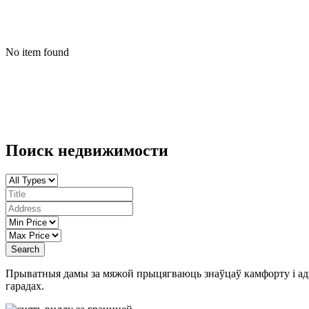
No item found
Поиск недвижимости
Search
Прыватныя дамы за мяжой прыцягваюць знаўцаў камфорту і адзі
гарадах.