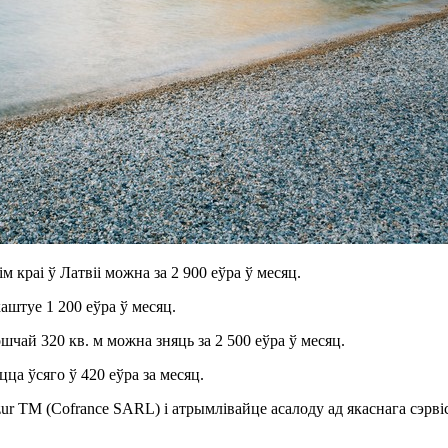
 краі ў Латвіі можна за 2 900 еўра ў месяц.
аштуе 1 200 еўра ў месяц.
чай 320 кв. м можна зняць за 2 500 еўра ў месяц.
ца ўсяго ў 420 еўра за месяц.
ur TM (Cofrance SARL) і атрымлівайце асалоду ад якаснага сэрвіс