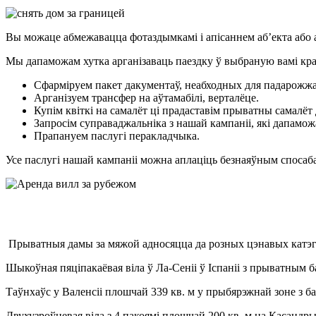
Вы можаце абмежавацца фотаздымкамі і апісаннем аб’екта або ас
Мы дапаможам хутка арганізаваць паездку ў выбраную вамі кра
Сфарміруем пакет дакументаў, неабходных для падарожжа
Арганізуем трансфер на аўтамабілі, верталёце.
Купім квіткі на самалёт ці прадаставім прыватны самалёт
Запросім суправаджальніка з нашай кампаніі, які дапам
Прапануем паслугі перакладчыка.
Усе паслугі нашай кампаніі можна аплаціць безнаяўным спосаб
Прыватныя дамы за мяжой адносяцца да розных цэнавых катэгор
Шыкоўная пяціпакаёвая віла ў Ла-Сеніі ў Іспаніі з прыватным б
Таўнхаўс у Валенсіі плошчай 339 кв. м у прыбярэжнай зоне з б
Двухузроўневая віла з 4 пакоямі плошчай 200 кв. м на Касандры