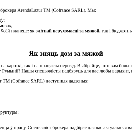
да брокера ArendaLazur TM (Cofrance SARL). Мы:
оў;
мовах;
 ўсёй планеце: як
элітнай нерухомасці за мяжой,
так і бюджэтны
Як зняць дом за мяжой
а кароткі, так і на працяглы перыяд. Выбірайце, што вам больш 
у Румыніі? Нашы спецыялісты падбяруць для вас любы варыянт, п
ur TM (Cofrance SARL) наступныя дадзеныя:
труктуры;
ецца ў працу. Спецыяліст брокера падбірае для вас актуальныя в