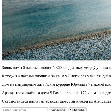
Зняць дом з 6 пакоямі плошчай 360 квадратных метраў у Рыжскім
Катэдж з 4 пакоямі плошчай 84 кв. м у Ювяскюля у Фінляндыі к
Дом на папулярным латвійскім курорце Юрмала з 7 пакоямі плош
Арэнда трохпакаёвага дома ў Гамбіі плошчай 172 кв. м абыйдзец
Скарыстайцеся паслугай
арэнды дамоў за мяжой
ад ArendaLaz
Subscribe
Subscribe