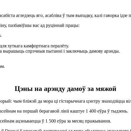
абіста агледзець яго, асабліва ў тым выпадку, калі гаворка ідзе 
іну, пазбавіўшы вас ад руціннай працы:
.
 для хуткага камфортнага пералёту.
ожа вырашыць спрэчныя пытанні і заключыць дамову арэнды.
ам.
Цэны на арэнду дамоў за мяжой
ый: чым бліжэй да мора ці гістарычнага цэнтру знаходзіцца ві
асейнам на першай берагавой лініі каштуе 1 400 еўра ў тыдзень.
асейнам ацэньваецца ў 1 500 еўра за месяц пражывання.
 ў Грэцыі ў крокавай даступнасці ад мора абыдзецца арандатару ў