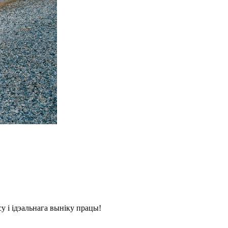
у і ідэальнага выніку працы!