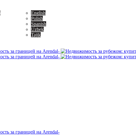
)
English
Polish
Spanish
Uzbek
Tajik