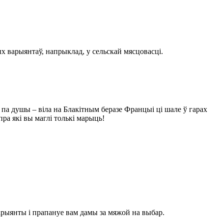
х варыянтаў, напрыклад, у сельскай мясцовасці.
па душы – віла на Блакітным беразе Францыі ці шале ў гарах
ра які вы маглі толькі марыць!
арыянты і прапануе вам дамы за мяжой на выбар.