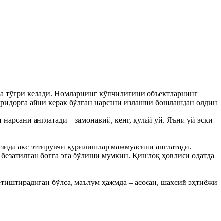
га тỹғри келади. Номларнинг кỹпчилигини объектларнинг
аридорга айни керак бỹлган нарсани излашни бошлашдан олдин
нарсани англатади – замонавий, кенг, қулай уй. Яъни уй эски
 ỹзида акс эттирувчи қурилишлар мажмуасини англатади.
 безатилган боғга эга бỹлиши мумкин. Қишлоқ ҳовлиси одатда
етиштирадиган бỹлса, маълум ҳажмда – асосан, шахсий эҳтиёжи