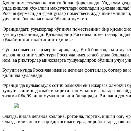
Ҳовли поместьедан кенглиги билан фарқланади. Унда ҳам ҳудди
унда қишлоқ хỹжалиги маҳсулотлари сезиларли ҳажмда ишлаб чи
Россия фермасидан французлар поместьеси жуда шинамлилиги, 
уруғнинг бошпанаси ҳам бỹлиши мумкин.
Франциядаги узумзорлар кỹпинча поместьенинг бир қисми ҳисо
ҳам шуғулланишади. Қачонлардир Россияда поместьелар подшоҳ
хỹжайинининг хаётининг оҳиригача.
Сỹнгра поместьелар мерос тариқасида ỹтиб бошлад, яъни мулкч
мулкчиликнинг ушбу тури Россияда именье деб атала бошлади.
ном, ва риэлторлар мижозларга тушунарлирок бỹлиши учун ун
Бугунги кунда Россияда именье деганда фонтанлар, боғлар в
қилишда қỹлланади.
Францияда кỹчмас мулк сотиб олмоқчи ёки ижарага олмоқчи б
тушунчасининг даслабки киритилган маъносига назар ташлайд
тизими йỹқ бỹлиши мумкинлигини билдиради. Виллани доимий 
Одатда, вилла деганда коллона, ротонда, портик, қишги боғ, 
Одатда илик денгизлар қирғогидаги ерга, чиройли тарзда яшил 