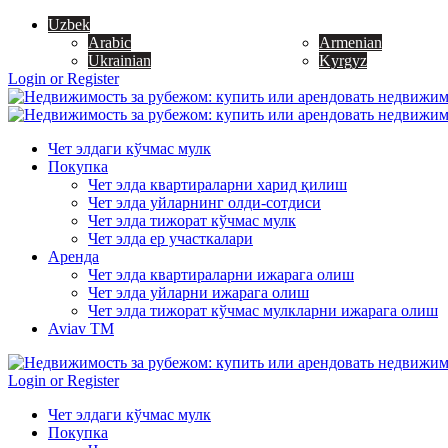
Uzbek
Arabic
Armenian
Ukrainian
Kyrgyz
Login or Register
Чет элдаги кўчмас мулк
Покупка
Чет элда квартираларни харид қилиш
Чет элда уйларнинг олди-сотдиси
Чет элда тижорат кўчмас мулк
Чет элда ер участкалари
Аренда
Чет элда квартираларни ижарага олиш
Чет элда уйларни ижарага олиш
Чет элда тижорат кўчмас мулкларни ижарага олиш
Aviav TM
Login or Register
Чет элдаги кўчмас мулк
Покупка