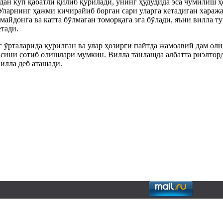
ндан кỹп қабатли қилиб қурилади, унинг ҳудудида эса чỹмилиш 
 Уларнинг ҳажми кичирайиб борган сари уларга кетадиган хараж
 майдонга ва катта бỹлмаган томорқага эга бỹлади, яъни вилла
тади.
инг ỹрталарида қурилган ва улар ҳозирги пайтда жамоавий дам о
асини сотиб олишлари мумкин. Вилла танлашда албатта риэлтор
илла деб аташади.