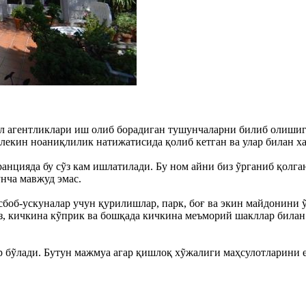
ул агентликлари иш олиб борадиган тушунчаларни билиб олиши
 лекин ноаниқлилик натижатисида қолиб кетган ва улар билан х
нцияда бу сỹз кам ишлатилади. Бу ном айни биз ỹрганиб қолган 
нча мавжуд эмас.
асбоб-ускуналар учун қурилишлар, парк, боғ ва экин майдонини
з, кичкина кỹприк ва бошқада кичкина меъморий шакллар билан
ор бỹлади. Бутун мажмуа агар қишлоқ хỹжалиги маҳсулотларини 