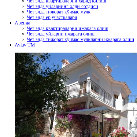
Чет элда квартираларни харид қилиш
Чет элда уйларнинг олди-сотдиси
Чет элда тижорат кўчмас мулк
Чет элда ер участкалари
Аренда
Чет элда квартираларни ижарага олиш
Чет элда уйларни ижарага олиш
Чет элда тижорат кўчмас мулкларни ижарага олиш
Aviav TM