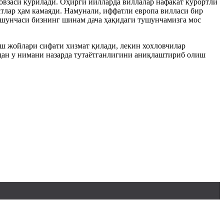
ҳовзаси курилади. Оҳирги йилларда виллалар нафакат курортли
атлар ҳам камаяди. Намунали, иффатли европа вилласи бир
 тушунчаси бизнинг шинам дача ҳақидаги тушунчамизга мос
лиш жойлари сифати хизмат қилади, лекин хохловчилар
дан у нимани назарда тутаётганлигини аниқлаштириб олиш