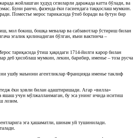
арада жойлашган ҳудуд сезиларли даражада катта бỹлади, ва
эмас. Буни ранчо, фазенда ёки гасиендага таққослаш мумкин.
ди. Поместье мерос тарикасида ỹтиб боради ва бутун бир
иш, мол бокиш, бошқа мевалар ва сабзавотлар ỹстириш билан
гача эгалик қилинадиган бỹлган, яъни вактинча –
Мерос тариқасида ỹтиш ҳақидаги 1714-йилги карор билан
р деб ҳисоблаш мумкин, лекин, барибир, именье – тоза русча
Айни ушбу маънони агентликлар Францияда именье таклиф
ттедж ёки ҳовли билан адаштиришади. Агар «вилла»
а яшаш учун мỹлжалланмаган, бу эса унинг ичида иситиш
ш лозим.
ементларига эга ҳашаматли, шинам уй тушинилади.
талади.