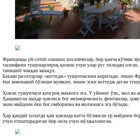
Францияда уй сотиб олишни хохловчилар, бир қанча кỹчмас м
таснифини тушунарлироқ қилиш учун улар рус тилидан олган,
танишиб чиққан маъқул.
Баъзан риэлторлар «коттедж» тушунчасини киритади, лекин Фра
ёки замонавий бỹлиши мумкин, лекин эски коттедж деган тушу
Ҳовли тушунчаси кенгроқ маънога эга. У уйнинг ỹзи,, мол ва 
Ҳашаматли шаҳар ҳовлиси боғ меъморчилиги, фонтанлар, ҳову
экин майдони ёки боғ,омборхона ва молхонага эга бỹлади.
Ҳар қандай ҳолатда ҳам ҳовлида катта бỹлмаган ер майдони б
учун етиштирадиган бир оила учун мỹлжалланган.