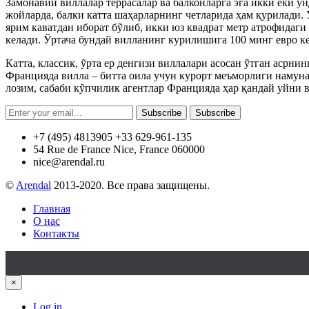
Замонавий виллалар террасалар ва балконларга эга икки ёки у
жойларда, балки катта шаҳарларнинг четларида ҳам қурилади.
ярим каватдан иборат бỹлиб, икки юз квадрат метр атрофидаги
келади. Ўртача бундай вилланинг курилишига 100 минг евро ке
Катта, классик, ỹрта ер денгизи виллалари асосан ỹтган асрн
Францияда вилла – битта оила учун курорт меъморлиги намун
лозим, сабаби кỹпчилик агентлар Францияда ҳар қандай уйни в
Subscribe
Subscribe
+7 (495) 4813905 +33 629-961-135
54 Rue de France Nice, France 060000
nice@arendal.ru
©
Arendal
2013-2020. Все права защищены.
Главная
О нас
Контакты
×
Log in