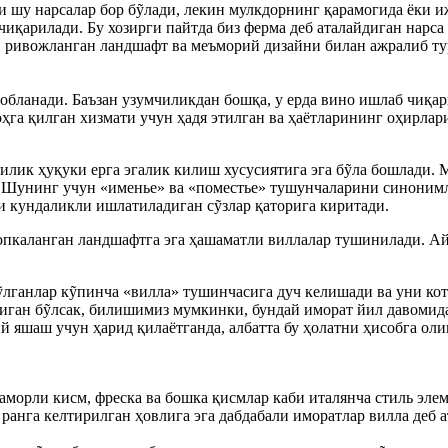
 шу нарсалар бор бỹлади, лекин мулкдорнинг қарамогида ёки иж
қарилади. Бу хозирги пайтда биз ферма деб аталайдиган нарса 
ривожланган ландшафт ва меъморий дизайни билан ажралиб тура
бланади. Баъзан узумчиликдан бошқа, у ерда вино ишлаб чиқар
га қилган хизмати учун ҳадя этилган ва ҳаётларининг оҳирлари
илик ҳуқуки ерга эгалик килиш хусусиятига эга бỹла бошлади. 
 Шунинг учун «именье» ва «поместье» тушунчаларини синонимла
и кундаликли ишлатиладиган сỹзлар қаторига киритади.
а юпкаланган ландшафтга эга ҳашаматли виллалар тушинилади. 
ỹлганлар кỹпинча «вилла» тушинчасига дуч келишади ва уни ко
иган бỹлсак, билишимиз мумкинки, бундай иморат йил давомид
яшаш учун ҳарид қилаётганда, албатта бу ҳолатни ҳисобга оли
мраморли кисм, фреска ва бошка қисмлар каби италянча стиль эл
ранга келтирилган ҳовлига эга дабдабали иморатлар вилла деб а