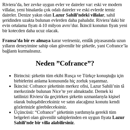
Riviera’da, her zevke uygun evler ve daireler var: eski ve modern
villalar, yeni binalarda çok odalı daireler ve eski evlerde temiz
daireler. Denize yakın olan
Lazur Sahili’ndeki villalar
, sahil
şeridinden uzakta bulunan evlerden daha pahalıdır. Riviera’daki bir
evin ortalama fiyatı 4-10 milyon avro’dur. İkincil konutun fiyatı yeni
bir kotecden daha ucuz olacak.
Fransa’da bir ev almaya
karar verirseniz, emlâk piyasasında uzun
yılların deneyimine sahip olan güvenilir bir şirketle, yani Cofrance’la
bağlantı kurmalısınız.
Neden ”Cofrance”?
Birincisi: şirketin tüm ekibi Rusça ve Türkçe konuştuğu için
birbirlerini anlama konusunda hiç zorluk yaşanmaz.
İkincisi: Cofrance şirketinin merkez ofisi, Lazur Sahili’nin tâ
merkezinde bulunan Nice’te yer almaktadır. Demek ki
tatilinizi Riviera’da geçirirken şirketin uzmanlarıyla kişisel
olarak buluşabileceksiniz ve satın alacağınız konutu kendi
gözlerinizle görebileceksiniz.
Üçüncüsü: “Cofrance” şirketinin yardımıyla gerekli tüm
belgeleri olan güvenilir sahiplerinden en uygun fiyata
Lazur
Sahili’nde bir villa
alabilirsiniz
.