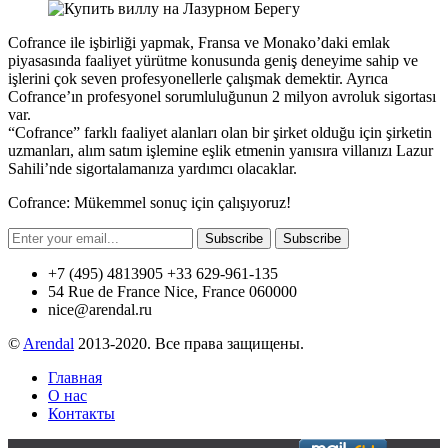
Cofrance ile işbirliği yapmak, Fransa ve Monako’daki emlak
piyasasında faaliyet yürütme konusunda geniş deneyime sahip ve
işlerini çok seven profesyonellerle çalışmak demektir. Ayrıca
Cofrance’ın profesyonel sorumluluğunun 2 milyon avroluk sigortası
var.
“Cofrance” farklı faaliyet alanları olan bir şirket olduğu için şirketin
uzmanları, alım satım işlemine eşlik etmenin yanısıra villanızı Lazur
Sahili’nde sigortalamanıza yardımcı olacaklar.
Cofrance: Mükemmel sonuç için çalışıyoruz!
Subscribe
Subscribe
+7 (495) 4813905 +33 629-961-135
54 Rue de France Nice, France 060000
nice@arendal.ru
©
Arendal
2013-2020. Все права защищены.
Главная
О нас
Контакты