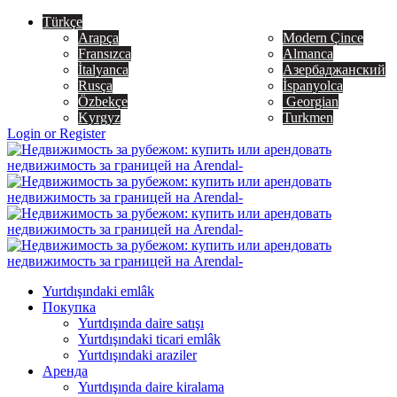
Türkçe
Arapça
Modern Çince
Fransızca
Almanca
İtalyanca
Азербаджанский
Rusça
İspanyolca
Özbekçe
Georgian
Kyrgyz
Turkmen
Login or Register
Yurtdışındaki emlâk
Покупка
Yurtdışında daire satışı
Yurtdışındaki ticari emlâk
Yurtdışındaki araziler
Аренда
Yurtdışında daire kiralama