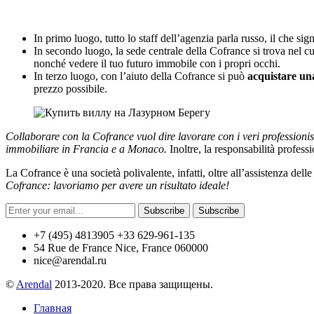
In primo luogo, tutto lo staff dell’agenzia parla russo, il che sign
In secondo luogo, la sede centrale della Cofrance si trova nel cuo
nonché vedere il tuo futuro immobile con i propri occhi.
In terzo luogo, con l’aiuto della Cofrance si può
acquistare una
prezzo possibile.
Collaborare con la Cofrance vuol dire lavorare con i veri professioni
immobiliare in Francia e a Monaco.
Inoltre, la responsabilità profess
La Cofrance è una società polivalente, infatti, oltre all’assistenza dell
Cofrance
:
lavoriamo per avere un risultato ideale
!
Subscribe
Subscribe
+7 (495) 4813905 +33 629-961-135
54 Rue de France Nice, France 060000
nice@arendal.ru
©
Arendal
2013-2020. Все права защищены.
Главная