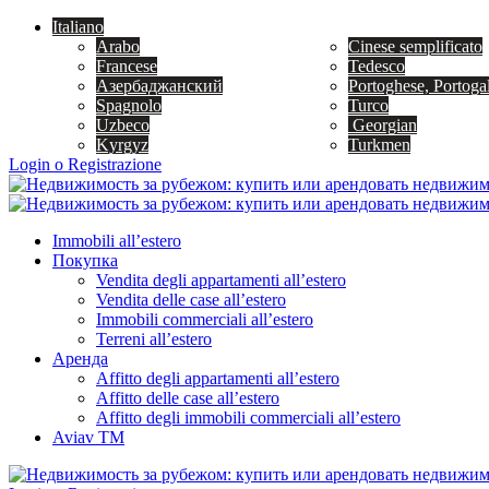
Italiano
Arabo
Cinese semplificato
Francese
Tedesco
Азербаджанский
Portoghese, Portoga
Spagnolo
Turco
Uzbeco
Georgian
Kyrgyz
Turkmen
Login o Registrazione
Immobili all’estero
Покупка
Vendita degli appartamenti all’estero
Vendita delle case all’estero
Immobili commerciali all’estero
Terreni all’estero
Аренда
Affitto degli appartamenti all’estero
Affitto delle case all’estero
Affitto degli immobili commerciali all’estero
Aviav TM