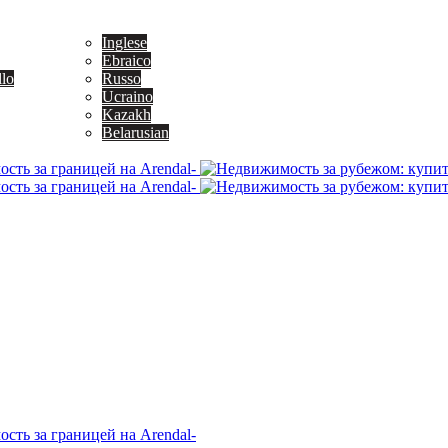
Inglese
Ebraico
llo
Russo
Ucraino
Kazakh
Belarusian