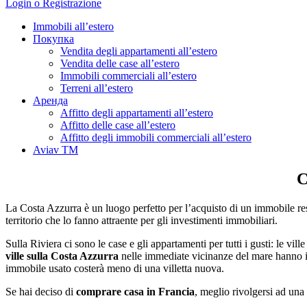
Login o Registrazione
Immobili all’estero
Покупка
Vendita degli appartamenti all’estero
Vendita delle case all’estero
Immobili commerciali all’estero
Terreni all’estero
Аренда
Affitto degli appartamenti all’estero
Affitto delle case all’estero
Affitto degli immobili commerciali all’estero
Aviav TM
C
La Costa Azzurra è un luogo perfetto per l’acquisto di un immobile resid
territorio che lo fanno attraente per gli investimenti immobiliari.
Sulla Riviera ci sono le case e gli appartamenti per tutti i gusti: le v
ville sulla Costa Azzurra
nelle immediate vicinanze del mare hanno i pr
immobile usato costerà meno di una villetta nuova.
Se hai deciso di
comprare casa in Francia
, meglio rivolgersi ad una