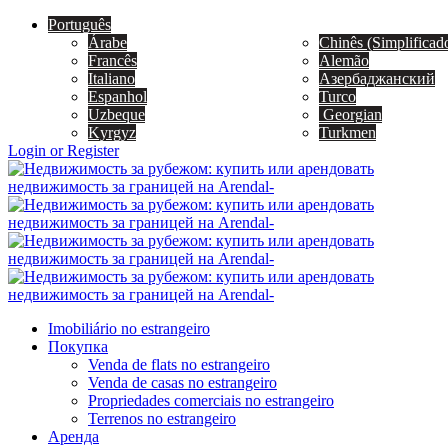
Português
Árabe
Chinês (Simplificad
Francês
Alemão
Italiano
Азербаджанский
Espanhol
Turco
Uzbeque
Georgian
Kyrgyz
Turkmen
Login or Register
Imobiliário no estrangeiro
Покупка
Venda de flats no estrangeiro
Venda de casas no estrangeiro
Propriedades comerciais no estrangeiro
Terrenos no estrangeiro
Аренда