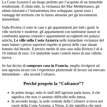
La Costa Azzurra è un luogo perfetto per l’acquisto di un immobile
residenziale. Il clima mite, la vicinanza del Mar Mediterraneo, gli
ottimi ristoranti e l’infrastruttura ben sviluppata: questi sono i
vantaggi del territorio che lo fanno attraente per gli investimenti
immobiliari.
Sulla Riviera ci sono le case e gli appartamenti per tutti i gusti: le
ville storiche e moderne, gli appartamenti con tantissime stanze in
condomini appena costruiti e appartamenti accoglienti nei palazzi
antichi
. Le ville sulla Costa Azzurra
nelle immediate vicinanze del
mare hanno i prezzi superiori rispetto ai prezzi delle case situate
lontano dal litorale. Il prezzo medio di una casa sulla Riviera è di 4-
10 milioni di euro. Un immobile usato costerà meno di una villetta
nuova.
Se hai deciso di
comprare casa in Francia
, meglio rivolgersi ad
una agenzia sicura con l’esperienza pluriennale di lavoro sul mercato
immobiliare – alla società Cofrance.
Perché proprio la
“Cofrance”?
In primo luogo, tutto lo staff dell’agenzia parla russo, il che
significa che non ci saranno difficoltà nella intesa.
In secondo luogo, la sede centrale della Cofrance si trova nel
cuore della Costa Azzurra, a Nizza, il che significa che puoi