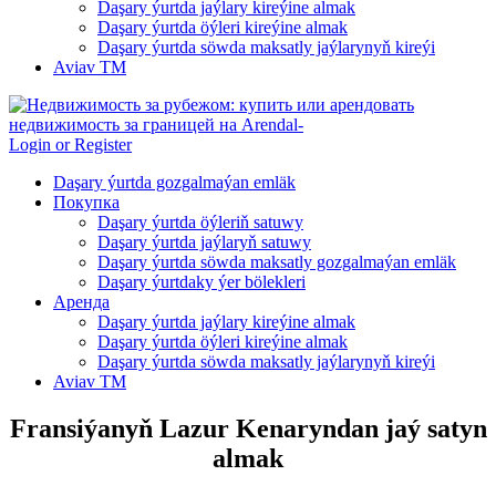
Daşary ýurtda jaýlary kireýine almak
Daşary ýurtda öýleri kireýine almak
Daşary ýurtda söwda maksatly jaýlarynyň kireýi
Aviav TM
Login or Register
Daşary ýurtda gozgalmaýan emläk
Покупка
Daşary ýurtda öýleriň satuwy
Daşary ýurtda jaýlaryň satuwy
Daşary ýurtda söwda maksatly gozgalmaýan emläk
Daşary ýurtdaky ýer bölekleri
Аренда
Daşary ýurtda jaýlary kireýine almak
Daşary ýurtda öýleri kireýine almak
Daşary ýurtda söwda maksatly jaýlarynyň kireýi
Aviav TM
Fransiýanyň Lazur Kenaryndan jaý satyn
almak