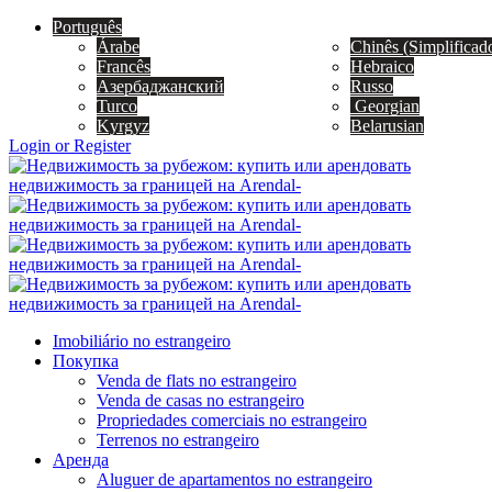
Português
Árabe
Chinês (Simplificad
Francês
Hebraico
Азербаджанский
Russo
Turco
Georgian
Kyrgyz
Belarusian
Login or Register
Imobiliário no estrangeiro
Покупка
Venda de flats no estrangeiro
Venda de casas no estrangeiro
Propriedades comerciais no estrangeiro
Terrenos no estrangeiro
Аренда
Aluguer de apartamentos no estrangeiro