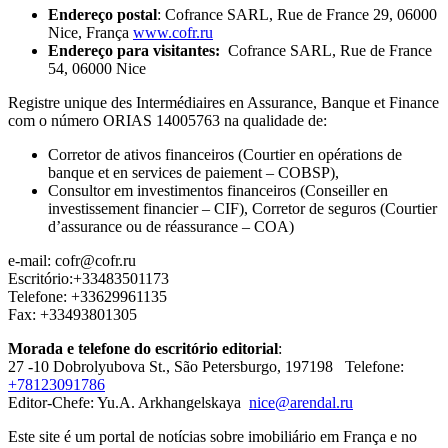
Endereço postal
: Cofrance SARL, Rue de France 29, 06000
Nice, França
www.cofr.ru
Endereço para visitantes:
Cofrance SARL, Rue de France
54, 06000 Nice
Registre unique des Intermédiaires en Assurance, Banque et Finance
com o número ORIAS 14005763 na qualidade de:
Corretor de ativos financeiros (Courtier en opérations de
banque et en services de paiement – COBSP),
Consultor em investimentos financeiros (Conseiller en
investissement financier – CIF), Corretor de seguros (Courtier
d’assurance ou de réassurance – COA)
e-mail: cofr@cofr.ru
Escritório:+33483501173
Telefone: +33629961135
Fax: +33493801305
Morada e telefone do escritório editorial
:
27 -10 Dobrolyubova St., São Petersburgo, 197198 Telefone:
+78123091786
Editor-Chefe: Yu.A. Arkhangelskaya
nice@arendal.ru
Este site é um portal de notícias sobre imobiliário em França e no