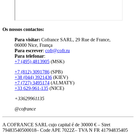
Os nossos contactos:
Para visitar:
Cofrance SARL, 29 Rue de France,
06000 Nice, França
Para escrever
:
cofr@cofr.ru
Para telefonar
:
+7 (495) 4813905
(MSK)
+7 (812) 3091786
(SPB)
+38 (044) 3921436
(KIEV)
+7 (727) 3495174
(ALMATY)
+33 629-961-135
(NICE)
+33629961135
@cofrance
A COFRANCE SARL cujo capital é de 30000 € – Siret
79483540500018– Code APE 7022Z– TVA N FR 41794835405