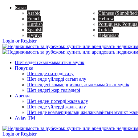
Қазақ
Arabic
Chinese (Simplified
French
Hebrew
Kurdish
Portuguese, Portuga
Spanish
Turkish
Kyrgyz
Belarusian
Login or Register
Шет елдегі жылжымайтын мүлік
Покупка
Шет елде пәтерді сату
Шет елде үйлерді сатып алу
Шет елдегі коммерциялық жылжымайтын мүлік
Шет елдегі жер телімдері
Аренда
Шет елден пәтерді жалға алу
Шет елде үйлерді жалға алу
Шет елде коммерциялық жылжымайтын мүлікт жалғ
Aviav TM
Login or Register