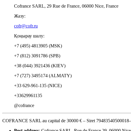
Cofrance SARL, 29 Rue de France, 06000 Nice, France
Жазу:
cofr@cofr.ru
Қоңырау шалу:
+7 (495) 4813905 (MSK)
+7 (812) 3091786 (SPB)
+38 (044) 3921436 (KIEV)
+7 (727) 3495174 (ALMATY)
+33 629-961-135 (NICE)
+33629961135
@cofrance
COFRANCE SARL au capital de 30000 € – Siret 7948354050001
Post address
: Cofrance SARL, Rue de France 29, 06000 Nice