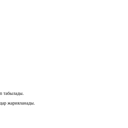
п табылады.
лдар жарияланады.