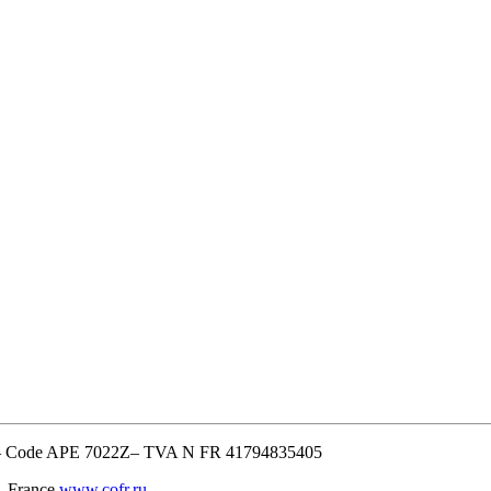
8– Code APE 7022Z– TVA N FR 41794835405
, France
www.cofr.ru