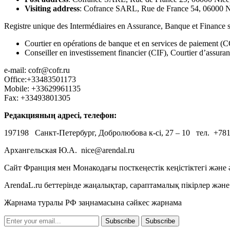
Visiting address
: Cofrance SARL, Rue de France 54, 06000 
Registre unique des Intermédiaires en Assurance, Banque et Finance
Courtier en opérations de banque et en services de paiement 
Conseiller en investissement financier (CIF), Courtier d’assur
e-mail: cofr@cofr.ru
Office:+33483501173
Mobile: +33629961135
Fax: +33493801305
Редакцияның адресі, телефон:
197198 Санкт-Петербург, Добролюбова к-сі, 27 – 10 тел. +781
Архангельская Ю.А. nice@arendal.ru
Сайт Франция мен Монакодағы посткеңестік кеңістіктегі жән
ArendaL.ru беттерінде жаңалықтар, сараптамалық пікірлер жә
Жарнама туралы РФ заңнамасына сәйкес жарнама
Subscribe
Subscribe