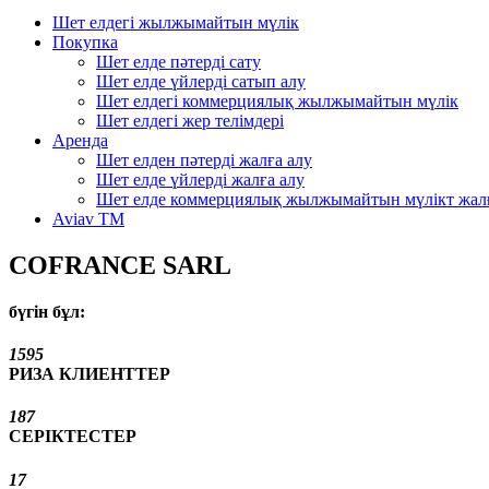
Шет елдегі жылжымайтын мүлік
Покупка
Шет елде пәтерді сату
Шет елде үйлерді сатып алу
Шет елдегі коммерциялық жылжымайтын мүлік
Шет елдегі жер телімдері
Аренда
Шет елден пәтерді жалға алу
Шет елде үйлерді жалға алу
Шет елде коммерциялық жылжымайтын мүлікт жалғ
Aviav TM
COFRANCE SARL
бүгін бұл:
1595
РИЗА КЛИЕНТТЕР
187
СЕРІКТЕСТЕР
17