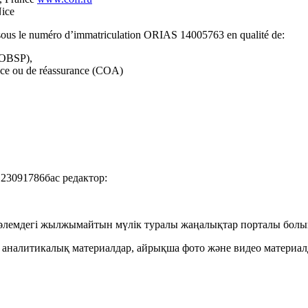
Nice
 sous le numéro d’immatriculation ORIAS 14005763 en qualité de:
(COBSP),
ance ou de réassurance (COA)
23091786бас редактор:
е әлемдегі жылжымайтын мүлік туралы жаңалықтар порталы болы
не аналитикалық материалдар, айрықша фото және видео материа