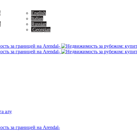
)
English
Italian
l
Russian
Georgian
а алу