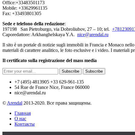
Office:+33483501173
Mobile: +33629961135
Fax: +33493801305
Sede e telefono della redazione
:
197198 San Pietroburgo, via Dobroliubov, 27 – 10; tel.
+78123091
Caporedattore: Arkhanghelskaya Y.A.
nice@arendal.ru
Il sito è un portale di notizie sugli immobili in Francia e Monaco nello
materiali di carattere analitico, le foto esclusive e i video. I materia
Il certificato sulla registrazione del mass media
Subscribe
Subscribe
+7 (495) 4813905 +33 629-961-135
54 Rue de France Nice, France 060000
nice@arendal.ru
©
Arendal
2013-2020. Все права защищены.
Главная
О нас
Контакты