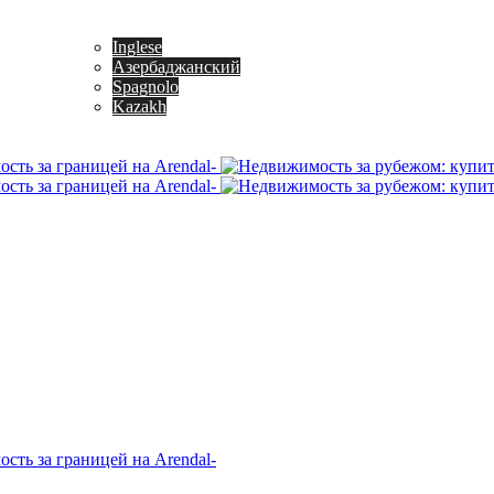
Inglese
Азербаджанский
Spagnolo
Kazakh