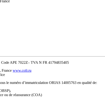
 France
8– Code APE 7022Z– TVA N FR 41794835405
, France
www.cofr.ru
Nice
 sous le numéro d’immatriculation ORIAS 14005763 en qualité de:
(COBSP),
ance ou de réassurance (COA)