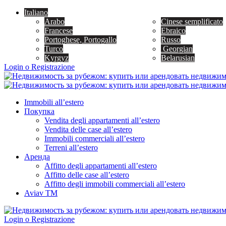
Italiano
Arabo
Cinese semplificato
Francese
Ebraico
Portoghese, Portogallo
Russo
Turco
Georgian
Kyrgyz
Belarusian
Login o Registrazione
Immobili all’estero
Покупка
Vendita degli appartamenti all’estero
Vendita delle case all’estero
Immobili commerciali all’estero
Terreni all’estero
Аренда
Affitto degli appartamenti all’estero
Affitto delle case all’estero
Affitto degli immobili commerciali all’estero
Aviav TM
Login o Registrazione