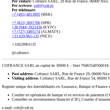
Per visitare
: Cofrance SARL, 29 Rue de France, 06000 Nice,
Per scrivere
:
cofr@cofr.ru
Per telefonare
:
+7 (495) 4813905
(MSK)
+7 (812) 3091786
(SPB)
+38 (044) 3921436
(KYIV)
+7 (727) 3495174
(ALMATY)
+33 629-961-135
(NICE)
+33629961135
@cofrance
COFRANCE SARL au capital de 30000 € – Siret 7948354050001
Post address
: Cofrance SARL, Rue de France 29, 06000 Nice
Visiting address
: Cofrance SARL, Rue de France 54, 06000 
Registre unique des Intermédiaires en Assurance, Banque et Finance
Courtier en opérations de banque et en services de paiement 
Conseiller en investissement financier (CIF), Courtier d’assur
e-mail: cofr@cofr.ru