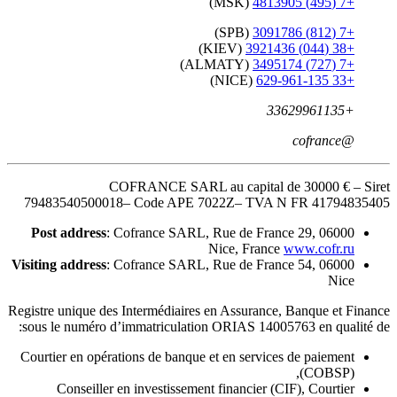
7948354050
Post addre
Visiting addre
Registre unique
sous le numé
Courtier en o
Conseil