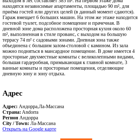
выходом в лес составляет 385 m². На первом этаже дома
находятся независимые апартаменты, площадью 90 m², для
приёма гостей или других целей (в данный момент сдаются).
Гараж вмещает 6 больших машин. На этом же этаже находится
гостевой туалет, подсобное помещение и прачечная. В
дневной зоне дома расположена просторная кухня около 60
m², выполненная в стиле прованс, с выходом на большую
террасу 74 m² с садовыми зонами. Дневная зона также
объединена с большим залом-столовой с камином. Из зала
можно подняться в мансардное помещение. В доме имеется 4
просторные двухместные комнаты с великолепными видами,
большая гардеробная, примыкающая к главной комнате, 3
ванные комнаты и просторные помещения, отделяющие
дневную зону и зону отдыха.
Адрес
Адрес:
Андорра,Ла-Массана
Страна:
Andorra
Регион
Андорра
City / Town:
Ла-Массана
Открыть на Google карте