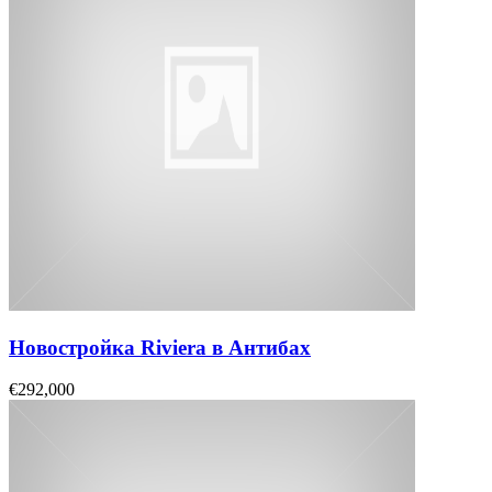
Новостройка Riviera в Антибах
€292,000