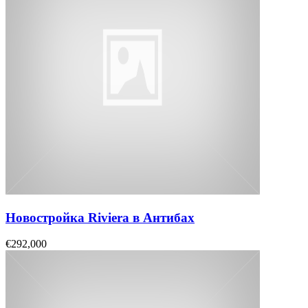
Новостройка Riviera в Антибах
€292,000