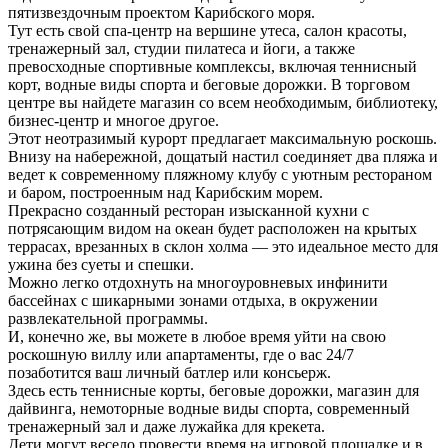
пятизвездочным проектом Карибского моря.
Тут есть свой спа-центр на вершине утеса, салон красоты,
тренажерный зал, студии пилатеса и йоги, а также
превосходные спортивные комплексы, включая теннисный
корт, водные виды спорта и беговые дорожки. В торговом
центре вы найдете магазин со всем необходимым, библиотеку,
бизнес-центр и многое другое.
Этот неотразимый курорт предлагает максимальную роскошь.
Внизу на набережной, дощатый настил соединяет два пляжа и
ведет к современному пляжному клубу с уютным рестораном
и баром, построенным над Карибским морем.
Прекрасно созданный ресторан изысканной кухни с
потрясающим видом на океан будет расположен на крытых
террасах, врезанных в склон холма — это идеальное место для
ужина без суеты и спешки.
Можно легко отдохнуть на многоуровневых инфинити
бассейнах с шикарными зонами отдыха, в окружении
развлекательной программы.
И, конечно же, вы можете в любое время уйти на свою
роскошную виллу или апартаменты, где о вас 24/7
позаботится ваш личный батлер или консьерж.
Здесь есть теннисные корты, беговые дорожки, магазин для
дайвинга, немоторные водные виды спорта, современный
тренажерный зал и даже лужайка для крекета.
Дети могут весело провести время на игровой площадке и в