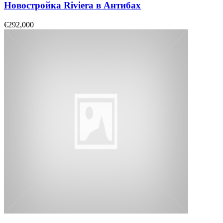
Новостройка Riviera в Антибах
€292,000