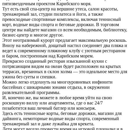
пятизвездочным проектом Карибского моря.
Тут есть свой спа-центр на вершине утеса, салон красоты,
тренажерный зал, студии пилатеса и йоги, а также
превосходные спортивные комплексы, включая теннисный
корт, водные виды спорта и беговые дорожки. В торговом
центре вы найдете магазин со всем необходимым, библиотеку,
бизнес-центр и многое другое.
Этот неотразимый курорт предлагает максимальную роскошь.
Внизу на набережной, дощатый настил соединяет два пляжа и
ведет к современному пляжному клубу с уютным рестораном
и баром, построенным над Карибским морем.
Прекрасно созданный ресторан изысканной кухни с
потрясающим видом на океан будет расположен на крытых
террасах, врезанных в склон холма — это идеальное место для
ужина без суеты и спешки.
Можно легко отдохнуть на многоуровневых инфинити
бассейнах с шикарными зонами отдыха, в окружении
развлекательной программы.
И, конечно же, вы можете в любое время уйти на свою
роскошную виллу или апартаменты, где о вас 24/7
позаботится ваш личный батлер или консьерж.
Здесь есть теннисные корты, беговые дорожки, магазин для
дайвинга, немоторные водные виды спорта, современный
тренажерный зал и даже лужайка для крекета.
Дети могут весело провести время на игровой площадке и в