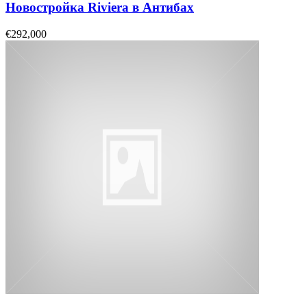
Новостройка Riviera в Антибах
€292,000