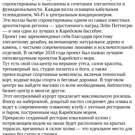
спроектированы и выполнены в сочетании элегантности и
функциональности. Каждая вилла оснащена кабельным
телевидением, Wi-Fi и центральным кондиционером.
Эти виллы были спроектированы одним из самых известных
архитекторов региона — удостоенного наград Лейн Петтигрю
— и они одни из лучших в Карибском бассейне.
Проект уже зарекомендовал себя благодаря простому
элегантному дизайну, включающему натуральное дерево и
камень, с чистыми современными линиями и исключительной
отделкой. В октябре 2018 года проект был назван лучшим
пятизвездочным проектом Карибского моря.
Тут есть свой спа-центр на вершине утеса, салон красоты,
тренажерный зал, студии пилатеса и йоги, а также
превосходные спортивные комплексы, включая теннисный
корт, водные виды спорта и беговые дорожки. В торговом
центре вы найдете магазин со всем необходимым, библиотеку,
бизнес-центр и многое другое.
Этот неотразимый курорт предлагает максимальную роскошь.
Внизу на набережной, дощатый настил соединяет два пляжа и
ведет к современному пляжному клубу с уютным рестораном
и баром, построенным над Карибским морем.
Прекрасно созданный ресторан изысканной кухни с
потрясающим видом на океан будет расположен на крытых
террасах, врезанных в склон холма — это идеальное место для
ужина без суеты и спешки.