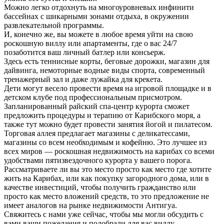
Можно легко отдохнуть на многоуровневых инфинити
бассейнах с шикарными зонами отдыха, в окружении
развлекательной программы.
И, конечно же, вы можете в любое время уйти на свою
роскошную виллу или апартаменты, где о вас 24/7
позаботится ваш личный батлер или консьерж.
Здесь есть теннисные корты, беговые дорожки, магазин для
дайвинга, немоторные водные виды спорта, современный
тренажерный зал и даже лужайка для крекета.
Дети могут весело провести время на игровой площадке и в
детском клубе под профессиональным присмотром.
Запланированный райский спа-центр курорта сможет
предложить процедуры и терапию от Карибского моря, а
также тут можно будет провести занятия йогой и пилатесом.
Торговая аллея предлагает магазины с деликатессами,
магазины со всем необходимым и кофейню. Это лучшее из
всех миров — роскошная недвижимость на карибах со всеми
удобствами пятизвездочного курорта у вашего порога.
Рассматриваете ли вы это место просто как место где хотите
жить на Карибах, или как покупку загородного дома, или в
качестве инвестиций, чтобы получить гражданство или
просто как место вложений средств, то это предложение не
имеет аналогов на рынке недвижимости Антигуа.
Свяжитесь с нами уже сейчас, чтобы мы могли обсудить с
вами ваши пожелания и подобрали для вас виллу.