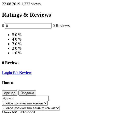
22.08.2019
1,232 views
Ratings & Reviews
0
0 Reviews
5
0 %
4
0 %
3
0 %
2
0 %
1
0 %
0 Reviews
Login for Review
Поиск
Аренда
Продажа
Цена [
€0
-
€10,000
]