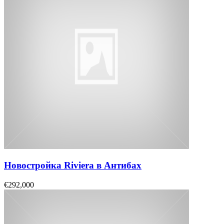
Новостройка Riviera в Антибах
€292,000