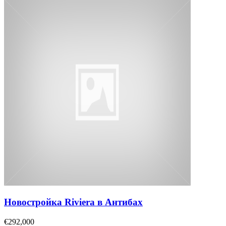
Новостройка Riviera в Антибах
€292,000