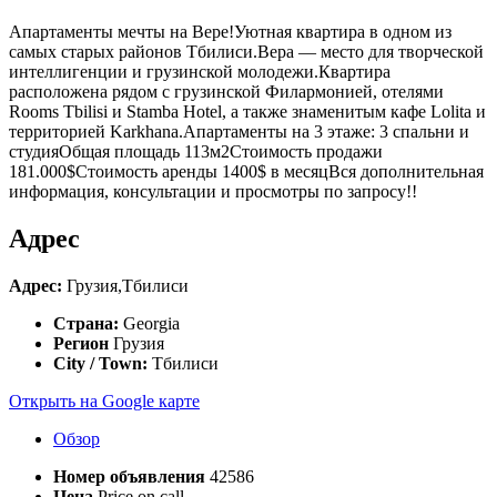
Апартаменты мечты на Вере!Уютная квартира в одном из
самых старых районов Тбилиси.Вера — место для творческой
интеллигенции и грузинской молодежи.Квартира
расположена рядом с грузинской Филармонией, отелями
Rooms Tbilisi и Stamba Hotel, а также знаменитым кафе Lolita и
территорией Karkhana.Апартаменты на 3 этаже: 3 спальни и
студияОбщая площадь 113м2Стоимость продажи
181.000$Стоимость аренды 1400$ в месяцВся дополнительная
информация, консультации и просмотры по запросу!!
Адрес
Адрес:
Грузия,Тбилиси
Страна:
Georgia
Регион
Грузия
City / Town:
Тбилиси
Открыть на Google карте
Обзор
Номер объявления
42586
Цена
Price on call