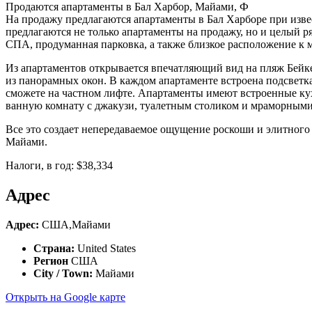
Продаются апартаменты в Бал Харбор, Майами, Ф
На продажу предлагаются апартаменты в Бал Харборе при изв
предлагаются не только апартаменты на продажу, но и целый р
СПА, продуманная парковка, а также близкое расположение к 
Из апартаментов открывается впечатляющий вид на пляж Бейке
из панорамных окон. В каждом апартаменте встроена подсветка
сможете на частном лифте. Апартаменты имеют встроенные кух
ванную комнату с джакузи, туалетным столиком и мраморными
Все это создает непередаваемое ощущение роскоши и элитного
Майами.
Налоги, в год: $38,334
Адрес
Адрес:
США,Майами
Страна:
United States
Регион
США
City / Town:
Майами
Открыть на Google карте