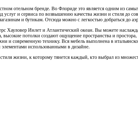
естном отельном бренде. Во Флориде это является одним из са
яд услуг и сервиса по возвышению качества жизни и стиля до с
магазинам и бутикам. Отсюда можно с легкостью добраться до а
рс Хауловер Инлет и Атлантический океан. Вы можете наслаждат
, высокие потолки создают ощущение пространства и простора, 
ни и современную технику. Вся мебель выполнена в итальянском
 элементами использованными в дизайне.
 стиля жизни, к которому тянется каждый, кто выбрал из множе