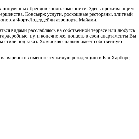
мых популярных брендов кондо-комьюнити. Здесь проживающим
овершенства. Консьерж услуги, роскошные рестораны, элитный
эропорта Форт-Лодердейли аэропорта Майами.
ься видами расслабляясь на собственной террасе или любуясь
гардеробные, ну, и конечно же, попасть в свои апартаменты Вы
 стиле под заказ. Хозяйская спальня имеет собственную
ства вариантов именно эту жилую резиденцию в Бал Харборе,