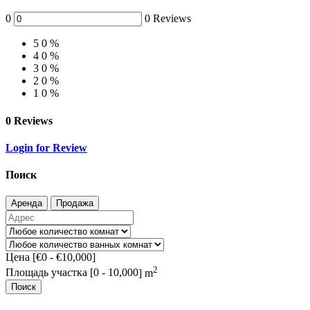
0
0 Reviews
5
0 %
4
0 %
3
0 %
2
0 %
1
0 %
0 Reviews
Login for Review
Поиск
Аренда
Продажа
Цена [
€0
-
€10,000
]
2
Площадь участка [
0
-
10,000
] m
Поиск