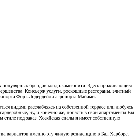
мых популярных брендов кондо-комьюнити. Здесь проживающим
овершенства. Консьерж услуги, роскошные рестораны, элитный
эропорта Форт-Лодердейли аэропорта Майами.
ься видами расслабляясь на собственной террасе или любуясь
гардеробные, ну, и конечно же, попасть в свои апартаменты Вы
 стиле под заказ. Хозяйская спальня имеет собственную
ства вариантов именно эту жилую резиденцию в Бал Харборе,