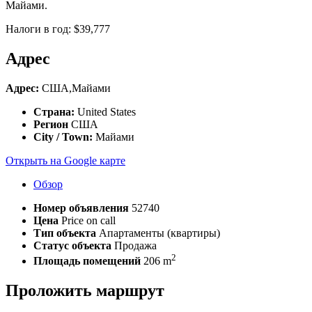
Майами.
Налоги в год: $39,777
Адрес
Адрес:
США,Майами
Страна:
United States
Регион
США
City / Town:
Майами
Открыть на Google карте
Обзор
Номер объявления
52740
Цена
Price on call
Тип объекта
Апартаменты (квартиры)
Статус объекта
Продажа
2
Площадь помещений
206 m
Проложить маршрут