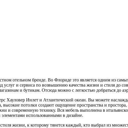
естном отельном бренде. Во Флориде это является одним из са
яд услуг и сервиса по возвышению качества жизни и стиля до с
магазинам и бутикам. Отсюда можно с легкостью добраться до а
рс Хауловер Инлет и Атлантический океан. Вы можете наслаждат
, высокие потолки создают ощущение пространства и простора, 
ни и современную технику. Вся мебель выполнена в итальянском
 элементами использованными в дизайне.
 стиля жизни, к которому тянется каждый, кто выбрал из множе