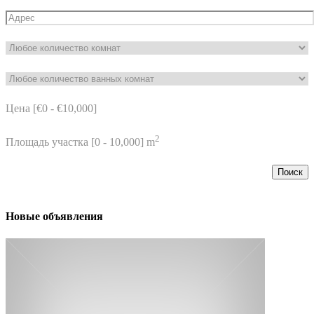
Цена [
€0
-
€10,000
]
2
Площадь участка [
0
-
10,000
] m
Поиск
Новые объявления