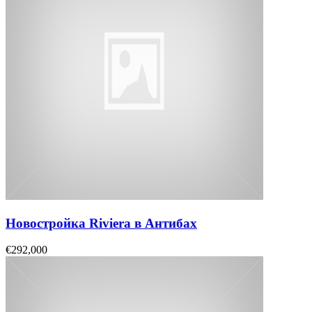
Новостройка Riviera в Антибах
€292,000