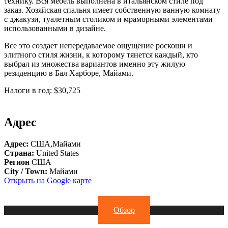
технику. Вся мебель выполнена в итальянском стиле под
заказ. Хозяйская спальня имеет собственную ванную комнату
с джакузи, туалетным столиком и мраморными элементами
использованными в дизайне.
Все это создает непередаваемое ощущение роскоши и
элитного стиля жизни, к которому тянется каждый, кто
выбрал из множества вариантов именно эту жилую
резиденцию в Бал Харборе, Майами.
Налоги в год: $30,725
Адрес
Адрес:
США,Майами
Страна:
United States
Регион
США
City / Town:
Майами
Открыть на Google карте
Обзор