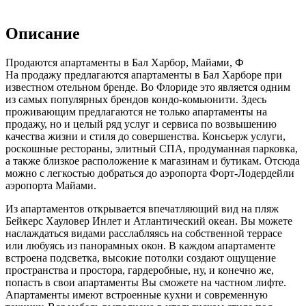
Описание
Продаются апартаменты в Бал Харбор, Майами, Ф
На продажу предлагаются апартаменты в Бал Харборе при
известном отельном бренде. Во Флориде это является одним
из самых популярных брендов кондо-комьюнити. Здесь
проживающим предлагаются не только апартаменты на
продажу, но и целый ряд услуг и сервиса по возвышению
качества жизни и стиля до совершенства. Консьерж услуги,
роскошные рестораны, элитный СПА, продуманная парковка,
а также близкое расположение к магазинам и бутикам. Отсюда
можно с легкостью добраться до аэропорта Форт-Лодердейли
аэропорта Майами.
Из апартаментов открывается впечатляющий вид на пляж
Бейкерс Хауловер Инлет и Атлантический океан. Вы можете
наслаждаться видами расслабляясь на собственной террасе
или любуясь из панорамных окон. В каждом апартаменте
встроена подсветка, высокие потолки создают ощущение
пространства и простора, гардеробные, ну, и конечно же,
попасть в свои апартаменты Вы сможете на частном лифте.
Апартаменты имеют встроенные кухни и современную