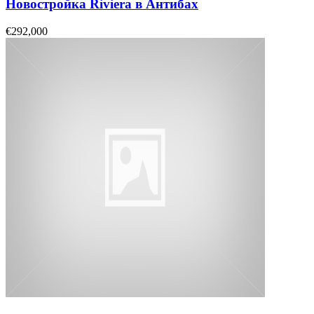
Новостройка Riviera в Антибах
€292,000