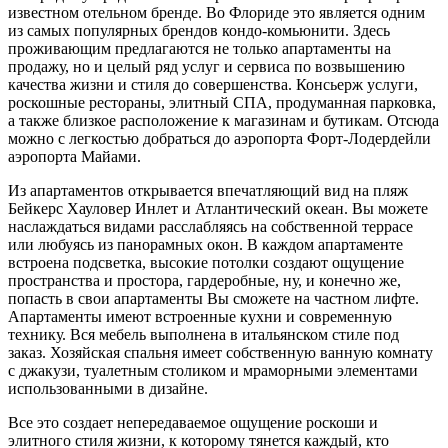
известном отельном бренде. Во Флориде это является одним
из самых популярных брендов кондо-комьюнити. Здесь
проживающим предлагаются не только апартаменты на
продажу, но и целый ряд услуг и сервиса по возвышению
качества жизни и стиля до совершенства. Консьерж услуги,
роскошные рестораны, элитный СПА, продуманная парковка,
а также близкое расположение к магазинам и бутикам. Отсюда
можно с легкостью добраться до аэропорта Форт-Лодердейли
аэропорта Майами.
Из апартаментов открывается впечатляющий вид на пляж
Бейкерс Хауловер Инлет и Атлантический океан. Вы можете
наслаждаться видами расслабляясь на собственной террасе
или любуясь из панорамных окон. В каждом апартаменте
встроена подсветка, высокие потолки создают ощущение
пространства и простора, гардеробные, ну, и конечно же,
попасть в свои апартаменты Вы сможете на частном лифте.
Апартаменты имеют встроенные кухни и современную
технику. Вся мебель выполнена в итальянском стиле под
заказ. Хозяйская спальня имеет собственную ванную комнату
с джакузи, туалетным столиком и мраморными элементами
использованными в дизайне.
Все это создает непередаваемое ощущение роскоши и
элитного стиля жизни, к которому тянется каждый, кто