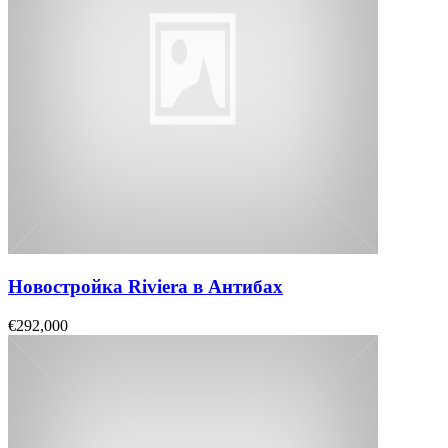
Новостройка Riviera в Антибах
€292,000