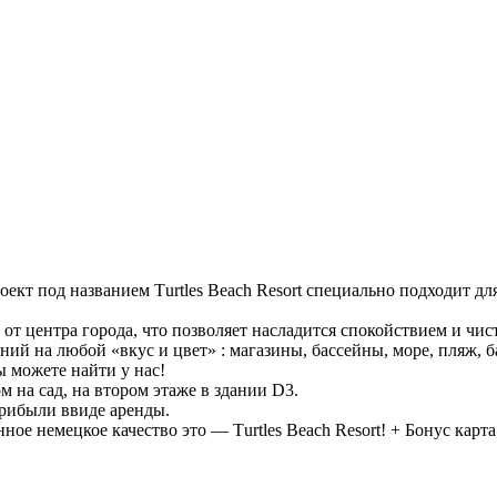
кт под названием Тurtles Beach Resort специально подходит для
от центра города, что позволяет насладится спокойствием и чист
ний на любой «вкус и цвет» : магазины, бассейны, море, пляж, 
ы можете найти у нас!
м на сад, на втором этаже в здании D3.
прибыли ввиде аренды.
ое немецкое качество это — Тurtles Beach Resort! + Бонус карта