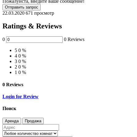
Пожалуйста, введите ваше сообщение!
Отправить запрос
22.03.2020
671 просмотр
Ratings & Reviews
0
0 Reviews
5
0 %
4
0 %
3
0 %
2
0 %
1
0 %
0 Reviews
Login for Review
Поиск
Аренда
Продажа