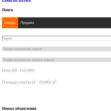
Поиск
Аренда
Продажа
Цена [
€0
-
€10,000
]
2
Площадь участка [
0
-
10,000
] m
Новые объявления