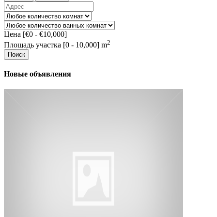
Цена [
€0
-
€10,000
]
2
Площадь участка [
0
-
10,000
] m
Поиск
Новые объявления