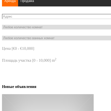
Аренда
Продажа
Цена [
€0
-
€10,000
]
2
Площадь участка [
0
-
10,000
] m
Новые объявления