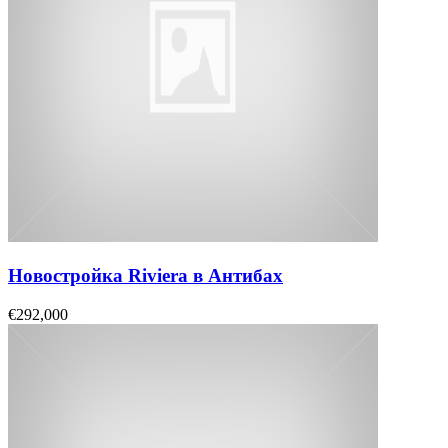
Новостройка Riviera в Антибах
€292,000