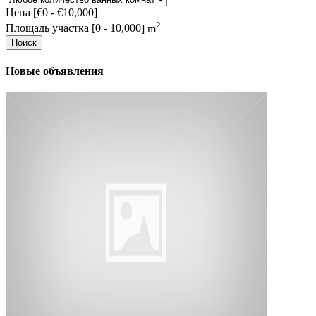
Цена [
€0
-
€10,000
]
2
Площадь участка [
0
-
10,000
] m
Поиск
Новые объявления