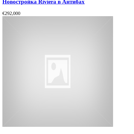
Новостройка Riviera в Антибах
€292,000